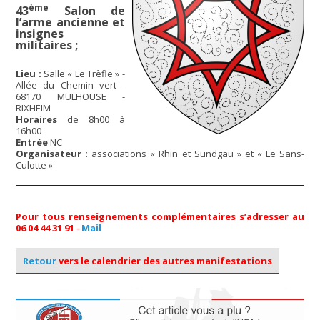
ème
43
Salon de
l’arme ancienne et
insignes
militaires ;
Lieu :
Salle « Le Trèfle » -
Allée du Chemin vert -
68170 MULHOUSE -
RIXHEIM
Horaires
de 8h00 à
16h00
Entrée
NC
Organisateur :
associations « Rhin et Sundgau » et « Le Sans-
Culotte »
Pour tous renseignements complémentaires s’adresser au
06 04 44 31 91
-
Mail
Retour
vers le calendrier des autres manifestations