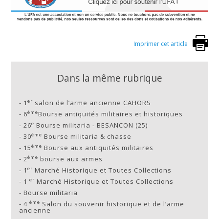
Imprimer cet article
Dans la même rubrique
er
-
1
salon de l’arme ancienne CAHORS
ème
-
6
Bourse antiquités militaires et historiques
e
-
26
Bourse militaria - BESANCON (25)
ème
-
30
Bourse militaria & chasse
ème
-
15
Bourse aux antiquités militaires
ème
-
2
bourse aux armes
er
-
1
Marché Historique et Toutes Collections
er
-
1
Marché Historique et Toutes Collections
-
Bourse militaria
ème
-
4
Salon du souvenir historique et de l’arme
ancienne