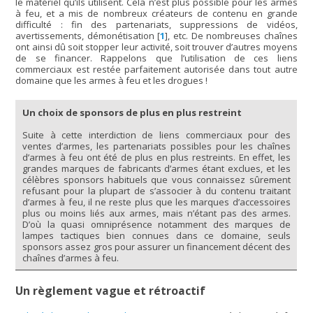
le matériel qu’ils utilisent. Cela n’est plus possible pour les armes
à feu, et a mis de nombreux créateurs de contenu en grande
difficulté : fin des partenariats, suppressions de vidéos,
avertissements, démonétisation
[
1
]
, etc. De nombreuses chaînes
ont ainsi dû soit stopper leur activité, soit trouver d’autres moyens
de se financer. Rappelons que l’utilisation de ces liens
commerciaux est restée parfaitement autorisée dans tout autre
domaine que les armes à feu et les drogues !
Un choix de sponsors de plus en plus restreint
Suite à cette interdiction de liens commerciaux pour des
ventes d’armes, les partenariats possibles pour les chaînes
d’armes à feu ont été de plus en plus restreints. En effet, les
grandes marques de fabricants d’armes étant exclues, et les
célèbres sponsors habituels que vous connaissez sûrement
refusant pour la plupart de s’associer à du contenu traitant
d’armes à feu, il ne reste plus que les marques d’accessoires
plus ou moins liés aux armes, mais n’étant pas des armes.
D’où la quasi omniprésence notamment des marques de
lampes tactiques bien connues dans ce domaine, seuls
sponsors assez gros pour assurer un financement décent des
chaînes d’armes à feu.
Un règlement vague et rétroactif