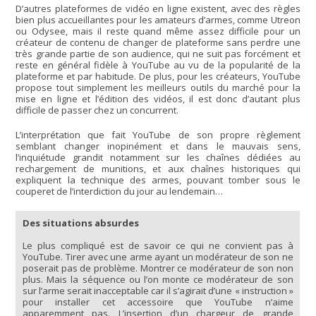
D’autres plateformes de vidéo en ligne existent, avec des règles
bien plus accueillantes pour les amateurs d’armes, comme Utreon
ou Odysee, mais il reste quand même assez difficile pour un
créateur de contenu de changer de plateforme sans perdre une
très grande partie de son audience, qui ne suit pas forcément et
reste en général fidèle à YouTube au vu de la popularité de la
plateforme et par habitude. De plus, pour les créateurs, YouTube
propose tout simplement les meilleurs outils du marché pour la
mise en ligne et l’édition des vidéos, il est donc d’autant plus
difficile de passer chez un concurrent.
L’interprétation que fait YouTube de son propre règlement
semblant changer inopinément et dans le mauvais sens,
l’inquiétude grandit notamment sur les chaînes dédiées au
rechargement de munitions, et aux chaînes historiques qui
expliquent la technique des armes, pouvant tomber sous le
couperet de l’interdiction du jour au lendemain…
Des situations absurdes
Le plus compliqué est de savoir ce qui ne convient pas à
YouTube. Tirer avec une arme ayant un modérateur de son ne
poserait pas de problème. Montrer ce modérateur de son non
plus. Mais la séquence ou l’on monte ce modérateur de son
sur l’arme serait inacceptable car il s’agirait d’une « instruction »
pour installer cet accessoire que YouTube n’aime
apparemment pas. L’insertion d’un chargeur de grande