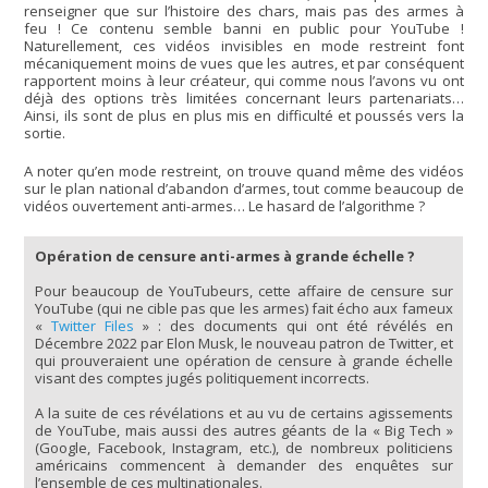
renseigner que sur l’histoire des chars, mais pas des armes à
feu ! Ce contenu semble banni en public pour YouTube !
Naturellement, ces vidéos invisibles en mode restreint font
mécaniquement moins de vues que les autres, et par conséquent
rapportent moins à leur créateur, qui comme nous l’avons vu ont
déjà des options très limitées concernant leurs partenariats…
Ainsi, ils sont de plus en plus mis en difficulté et poussés vers la
sortie.
A noter qu’en mode restreint, on trouve quand même des vidéos
sur le plan national d’abandon d’armes, tout comme beaucoup de
vidéos ouvertement anti-armes… Le hasard de l’algorithme ?
Opération de censure anti-armes à grande échelle ?
Pour beaucoup de YouTubeurs, cette affaire de censure sur
YouTube (qui ne cible pas que les armes) fait écho aux fameux
«
Twitter Files
» : des documents qui ont été révélés en
Décembre 2022 par Elon Musk, le nouveau patron de Twitter, et
qui prouveraient une opération de censure à grande échelle
visant des comptes jugés politiquement incorrects.
A la suite de ces révélations et au vu de certains agissements
de YouTube, mais aussi des autres géants de la « Big Tech »
(Google, Facebook, Instagram, etc.), de nombreux politiciens
américains commencent à demander des enquêtes sur
l’ensemble de ces multinationales.