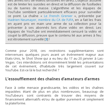
des armes lors de vidéos diffusées en direct. L’objectif assumé
est de limiter les suicides en direct et la diffusion de fusillades
ou de tueries de masse. L’algorithme et les équipes de
YouTube semblent particulièrement efficaces pour surveiller
ce point. La chaîne «
Le French Grenier
», présentée par
Hadrien Neumayer, membre du CA de l’UFA
, en a fait les frais
en ayant pris en main une arme de sa collection pour la
présenter à ses abonnés lors d’une vidéo en direct. Les
équipes de YouTube ont immédiatement censuré la vidéo et
coupé la diffusion, preuve que le contenu lié aux armes à feu
est étroitement surveillé
[
3
]
!
Comme pour 2018, ces restrictions supplémentaires sont
intervenues quelques jours avant un événement majeur aux
Etats-Unis, le Shot Show qui a eu lieu du 17 au 20 janvier à Las-
Vegas. Ces interdictions ont énormément limité les présentations
de cet événement, d’habitude très largement couvert sur
YouTube. Est-ce là le but recherché ?
L’essoufflement des chaînes d’amateurs d’armes
Face à cette menace grandissante, les vidéos et les chaînes
impactées étant de plus en plus nombreuses, beaucoup de
YouTubeurs sont contraints de trouver des moyens de
financement alternatifs et/ou de quitter purement et simplement
la plateforme.