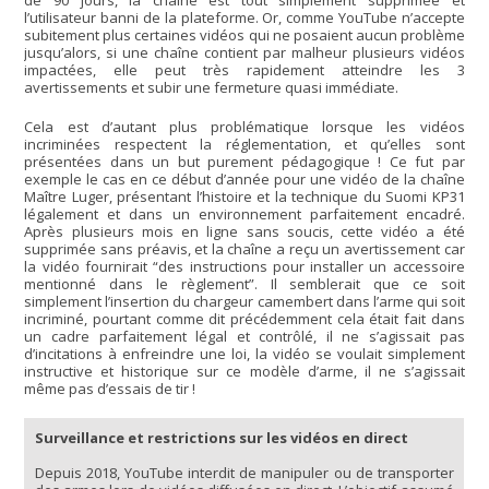
de 90 jours, la chaîne est tout simplement supprimée et
l’utilisateur banni de la plateforme. Or, comme YouTube n’accepte
subitement plus certaines vidéos qui ne posaient aucun problème
jusqu’alors, si une chaîne contient par malheur plusieurs vidéos
impactées, elle peut très rapidement atteindre les 3
avertissements et subir une fermeture quasi immédiate.
Cela est d’autant plus problématique lorsque les vidéos
incriminées respectent la réglementation, et qu’elles sont
présentées dans un but purement pédagogique ! Ce fut par
exemple le cas en ce début d’année pour une vidéo de la chaîne
Maître Luger, présentant l’histoire et la technique du Suomi KP31
légalement et dans un environnement parfaitement encadré.
Après plusieurs mois en ligne sans soucis, cette vidéo a été
supprimée sans préavis, et la chaîne a reçu un avertissement car
la vidéo fournirait “des instructions pour installer un accessoire
mentionné dans le règlement”. Il semblerait que ce soit
simplement l’insertion du chargeur camembert dans l’arme qui soit
incriminé, pourtant comme dit précédemment cela était fait dans
un cadre parfaitement légal et contrôlé, il ne s’agissait pas
d’incitations à enfreindre une loi, la vidéo se voulait simplement
instructive et historique sur ce modèle d’arme, il ne s’agissait
même pas d’essais de tir !
Surveillance et restrictions sur les vidéos en direct
Depuis 2018, YouTube interdit de manipuler ou de transporter