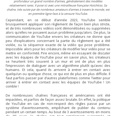
profondeur un grand nombre d’armes, généralement des modèles
relativement rares. Il pose ici avec une mitrailleuse française Hotchkiss. Sa
chaîne, très suivie par de nombreux amateurs d’armes à travers le monde, est
en première ligne face à la censure YouTube.
Cependant, en ce début d’année 2023, YouTube semble
brusquement appliquer son règlement de façon bien plus stricte,
et de très nombreuses vidéos sont démonétisées ou supprimées
alors qu’elles ne posaient aucun problème jusqu’alors. De plus, la
communication de YouTube envers les créateurs ne donne que
peu d’explications concernant la partie du règlement qui a été
violée, ou la séquence exacte de la vidéo qui pose problème.
Impossible alors pour les créateurs de modifier leur vidéo pour se
mettre en conformité. Pire encore, même en essayant de discuter
avec les équipes de YouTube pour en savoir plus, les créateurs
se heurtent très souvent à un mur et ont de plus en plus
l’impression de dialoguer avec un algorithme plutôt qu’avec des
humains. Et cela, quand ils arrivent à entrer en contact avec
quelqu’un ou quelque chose, ce qui est de plus en plus difficile. Il
faut parfois passer par d’autres plateformes comme Twitter pour
arriver à entrer en contact avec les équipes de YouTube ! Un
comble !
De nombreuses chaînes françaises et américaines ont été
impactées, et parfois de façon assez brutale. En effet, la politique
de YouTube en cas de non-respect des règles passe par un
système d’avertissements, empêchant de publier du contenu
pendant un certain temps. Au bout de 3 avertissements en moins