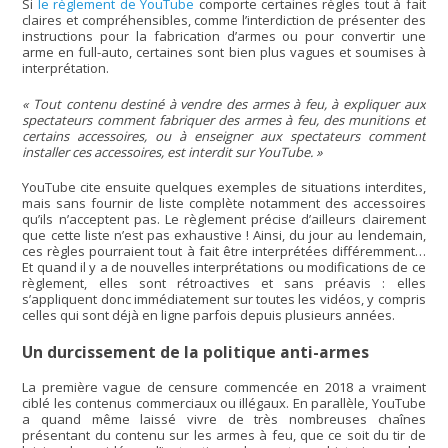
Si
le règlement de YouTube
comporte certaines règles tout à fait
claires et compréhensibles, comme l’interdiction de présenter des
instructions pour la fabrication d’armes ou pour convertir une
arme en full-auto, certaines sont bien plus vagues et soumises à
interprétation.
Tout contenu destiné à vendre des armes à feu, à expliquer aux
spectateurs comment fabriquer des armes à feu, des munitions et
certains accessoires, ou à enseigner aux spectateurs comment
installer ces accessoires, est interdit sur YouTube.
YouTube cite ensuite quelques exemples de situations interdites,
mais sans fournir de liste complète notamment des accessoires
qu’ils n’acceptent pas. Le règlement précise d’ailleurs clairement
que cette liste n’est pas exhaustive ! Ainsi, du jour au lendemain,
ces règles pourraient tout à fait être interprétées différemment…
Et quand il y a de nouvelles interprétations ou modifications de ce
règlement, elles sont rétroactives et sans préavis : elles
s’appliquent donc immédiatement sur toutes les vidéos, y compris
celles qui sont déjà en ligne parfois depuis plusieurs années.
Un durcissement de la politique anti-armes
La première vague de censure commencée en 2018 a vraiment
ciblé les contenus commerciaux ou illégaux. En parallèle, YouTube
a quand même laissé vivre de très nombreuses chaînes
présentant du contenu sur les armes à feu, que ce soit du tir de