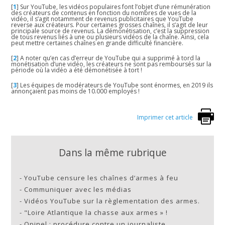
[
1
]
Sur YouTube, les vidéos populaires font l’objet d’une rémunération
des créateurs de contenus en fonction du nombres de vues de la
vidéo, il s’agit notamment de revenus publicitaires que YouTube
reverse aux créateurs. Pour certaines grosses chaînes, il s’agit de leur
principale source de revenus. La démonétisation, c’est la suppression
de tous revenus liés à une ou plusieurs vidéos de la chaîne. Ainsi, cela
peut mettre certaines chaînes en grande difficulté financière.
[
2
]
A noter qu’en cas d’erreur de YouTube qui a supprimé à tord la
monétisation d’une vidéo, les créateurs ne sont pas remboursés sur la
période où la vidéo a été démonétisée à tort !
[
3
]
Les équipes de modérateurs de YouTube sont énormes, en 2019 ils
annonçaient pas moins de 10.000 employés !
Imprimer cet article
Dans la même rubrique
-
YouTube censure les chaînes d’armes à feu
-
Communiquer avec les médias
-
Vidéos YouTube sur la règlementation des armes.
-
"Loire Atlantique la chasse aux armes » !
-
Opinel : procédure contre un journaliste…