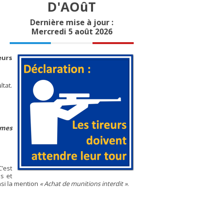
D'AOûT
Dernière mise à jour :
Mercredi 5 août 2026
eurs
ltat.
rmes
C’est
s et
insi la mention
« Achat de munitions interdit »
.