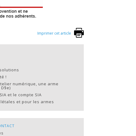
Imprimer cet article
solutions
té !
âtelier numérique, une arme
 D§e)
SIA et le compte SIA
létales et pour les armes
ONTACT
es