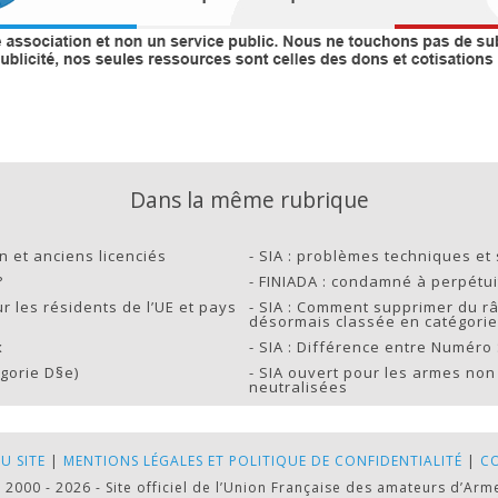
Dans la même rubrique
on et anciens licenciés
-
SIA : problèmes techniques et 
?
-
FINIADA : condamné à perpétui
r les résidents de l’UE et pays
-
SIA : Comment supprimer du r
désormais classée en catégorie
x
-
SIA : Différence entre Numéro 
gorie D§e)
-
SIA ouvert pour les armes non 
neutralisées
U SITE
|
MENTIONS LÉGALES ET POLITIQUE DE CONFIDENTIALITÉ
|
C
 2000 - 2026 - Site officiel de l’Union Française des amateurs d’Arm