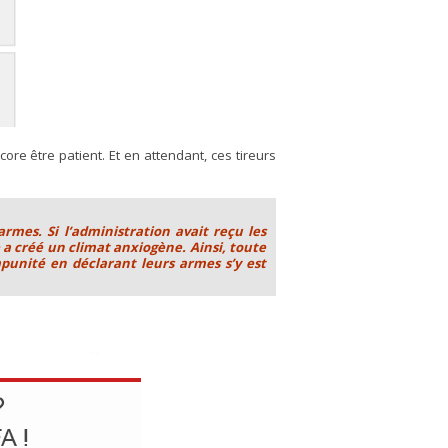
ore être patient. Et en attendant, ces tireurs
rmes. Si l’administration avait reçu les
e a créé un climat anxiogène. Ainsi, toute
punité en déclarant leurs armes s’y est