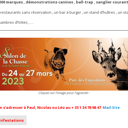
0000 marques , démonstrations canines , ball-trap , sanglier courant
staurants sans réservation , un bar à burger , un stand d’huîtres , un sta
chambres d’hôtes , …
Cliquez sur l’image pour l’agrandir .
’adresser à Paul, Nicolas ou Léo au + 33 1 34 78 98 47
-
Mail
-
Site
anifestations