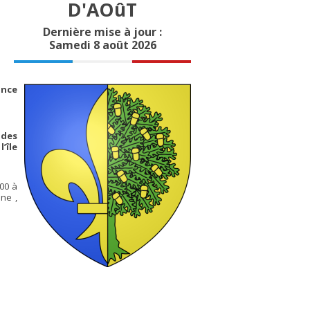
D'AOûT
Dernière mise à jour :
Samedi 8 août 2026
ance
 des
’île
00 à
ne ,