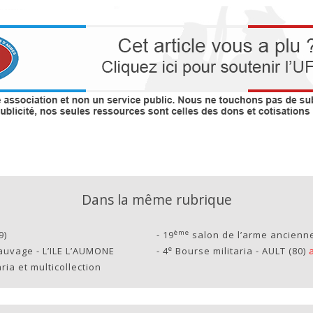
Dans la même rubrique
ème
9)
-
19
salon de l’arme ancienn
e
auvage - L’ILE L’AUMONE
-
4
Bourse militaria - AULT (80)
ria et multicollection