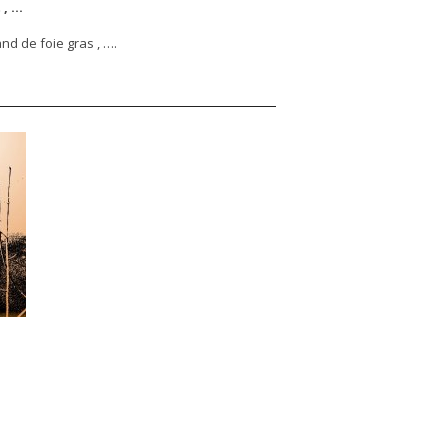
 , …
nd de foie gras , ….