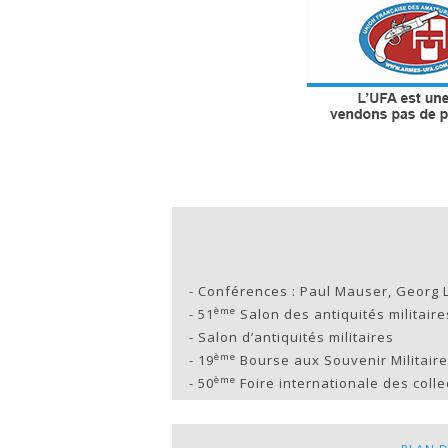
-
Conférences : Paul Mauser, Georg L
ème
-
51
Salon des antiquités militaires
-
Salon d’antiquités militaires
ème
-
19
Bourse aux Souvenir Militair
ème
-
50
Foire internationale des coll