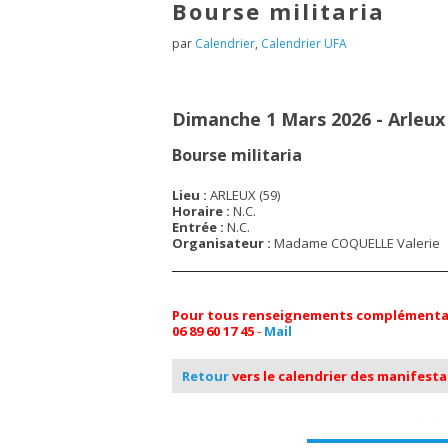
Bourse militaria
par
Calendrier
,
Calendrier UFA
Dimanche 1 Mars 2026 - Arleux 
Bourse militaria
Lieu :
ARLEUX (59)
Horaire :
N.C.
Entrée :
N.C.
Organisateur :
Madame COQUELLE Valerie
Pour tous renseignements complémentai
06 89 60 17 45
-
Mail
Retour
vers le calendrier des manifest