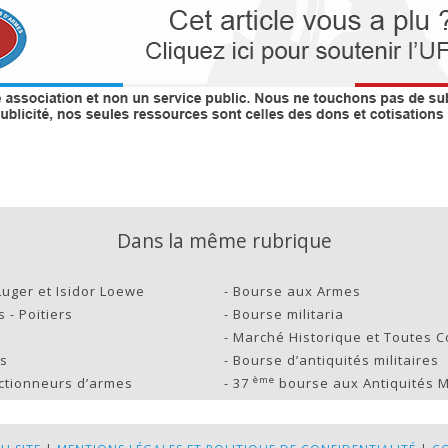
Dans la même rubrique
uger et Isidor Loewe
-
Bourse aux Armes
 - Poitiers
-
Bourse militaria
-
Marché Historique et Toutes C
es
-
Bourse d’antiquités militaires
ème
ectionneurs d’armes
-
37
bourse aux Antiquités Mi