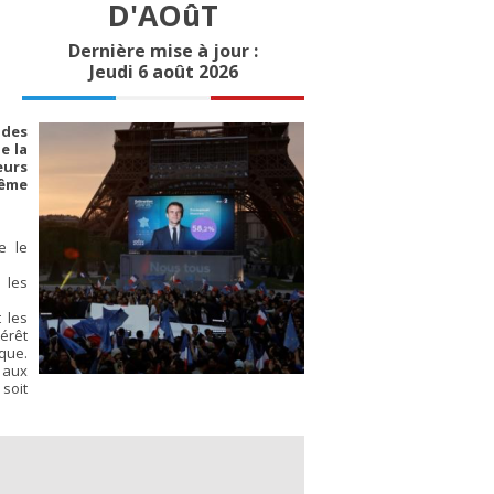
D'AOûT
Dernière mise à jour :
Jeudi 6 août 2026
 des
e la
eurs
même
e le
 les
 les
térêt
ique.
s aux
 soit