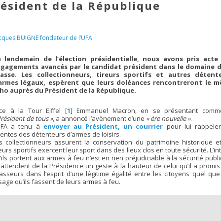
ésident de la République
acques BUIGNE fondateur de l’UFA
 lendemain de l’élection présidentielle, nous avons pris acte
gagements avancés par le candidat président dans le domaine d
asse. Les collectionneurs, tireurs sportifs et autres détent
armes légaux, espèrent que leurs doléances rencontreront le 
ho auprès du Président de la République.
ce à la Tour Eiffel
[
1
]
Emmanuel Macron, en se présentant comm
Président de tous »
, a annoncé l’avènement d’une
« ère nouvelle »
.
FA
a tenu à
envoyer au Président, un courrier
pour lui rappeler
tentes des détenteurs d’armes de loisirs.
s collectionneurs assurent la conservation du patrimoine historique et
reurs sportifs exercent leur sport dans des lieux clos en toute sécurité. L’in
’ils portent aux armes à feu n’est en rien préjudiciable à la sécurité publ
s attendent de la Présidence un geste à la hauteur de celui qu’il a promi
asseurs dans l’esprit d’une légitime égalité entre les citoyens quel que
usage qu’ils fassent de leurs armes à feu.