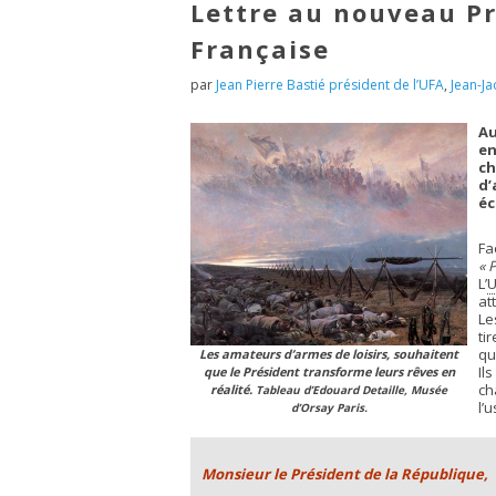
Lettre au nouveau Pr
Française
par
Jean Pierre Bastié président de l’UFA
,
Jean-J
Au
en
ch
d’
éc
Fa
« 
L’
U
at
Le
ti
qu
Les amateurs d’armes de loisirs, souhaitent
Il
que le Président transforme leurs rêves en
ch
réalité.
Tableau d’Edouard Detaille, Musée
l’
d’Orsay Paris.
Monsieur le Président de la République,