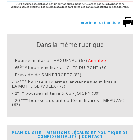
Imprimer cet article
Dans la même rubrique
-
Bourse militaria - HAGUENAU (67)
Annulée
ème
-
65
bourse militaria - CHEF-DU-PONT (50)
-
Bravade de SAINT TROPEZ (83)
ème
-
34
bourse aux armes anciennes et militaria
LA MOTTE SERVOLEX (73)
ème
-
2
bourse militaria & Co - JOIGNY (89)
ème
-
20
bourse aux antiquités militaires - MEAUZAC
(82)
PLAN DU SITE
|
MENTIONS LÉGALES ET POLITIQUE DE
CONFIDENTIALITÉ
|
CONTACT