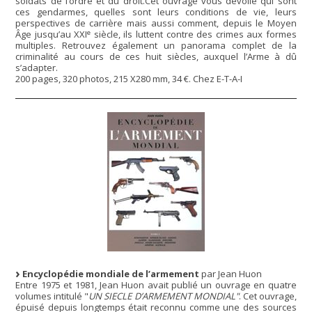
soldats de l’ordre et du droit.Cet ouvrage vous dévoile qui sont
ces gendarmes, quelles sont leurs conditions de vie, leurs
perspectives de carrière mais aussi comment, depuis le Moyen
e
Âge jusqu’au XXI
siècle, ils luttent contre des crimes aux formes
multiples. Retrouvez également un panorama complet de la
criminalité au cours de ces huit siècles, auxquel l’Arme à dû
s’adapter.
200 pages, 320 photos, 215 X280 mm, 34 €. Chez E-T-A-I
Encyclopédie mondiale de l’armement
par Jean Huon
Entre 1975 et 1981, Jean Huon avait publié un ouvrage en quatre
volumes intitulé "
UN SIECLE D’ARMEMENT MONDIAL"
. Cet ouvrage,
épuisé depuis longtemps était reconnu comme une des sources