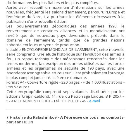
d’informations les plus fiables et les plus complètes.
Après avoir recueilli un maximum d’informations sur les armes
nouvelles, fréquenté les salons d’armement, parcouru l’Europe et
l’Amérique du Nord, il a pu réunir les éléments nécessaires à la
publication d’une nouvelle édition.
Les bouleversements géopolitiques des années 1990, le
renversement de certaines alliances et la mondialisation ont
révélé que de nouveaux pays devenaient présents dans le
domaine de l’armement, tandis que de grandes nations
sabordaient leurs moyens de production.
Intitulée ENCYCLOPEDIE MONDIALE DE L’ARMEMENT, cette nouvelle
série comprend : une étude historique sur l’évolution des armes à
feu, un rappel technique des mécanismes rencontrés dans les
armes modernes, la description des armes utilisées par les forces
armées et les organismes de sécurité de 190 pays, avec une
abondante iconographie en couleur. C’est probablement l’ouvrage
le plus complet jamais réalisé en ce domaine.
Format A4 - Couverture rigide - 320 pages - + de 1 000 illustrations -
Prix 52 euros
Cette encyclopédie comprend sept volumes distribuées par les
Editions Crépin-Leblond, 14, rue du Patronage Laïque, B P 2057 –
52902 CHAUMONT CEDEX - Tél. : 03 25 03 87 49 -
e-mail.
Histoire du Kalashnikov - A l’épreuve de tous les combats
-
par Jean HUON