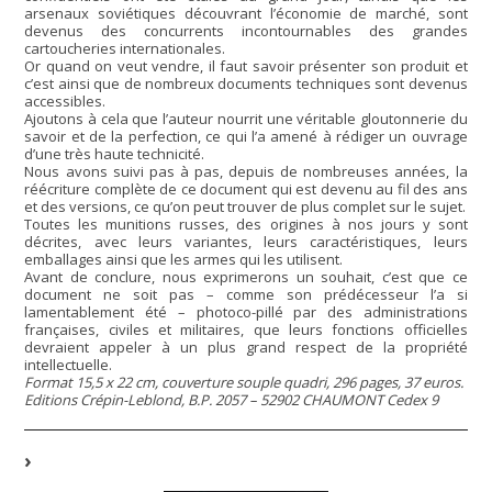
arsenaux soviétiques découvrant l’économie de marché, sont
devenus des concurrents incontournables des grandes
cartoucheries internationales.
Or quand on veut vendre, il faut savoir présenter son produit et
c’est ainsi que de nombreux documents techniques sont devenus
accessibles.
Ajoutons à cela que l’auteur nourrit une véritable gloutonnerie du
savoir et de la perfection, ce qui l’a amené à rédiger un ouvrage
d’une très haute technicité.
Nous avons suivi pas à pas, depuis de nombreuses années, la
réécriture complète de ce document qui est devenu au fil des ans
et des versions, ce qu’on peut trouver de plus complet sur le sujet.
Toutes les munitions russes, des origines à nos jours y sont
décrites, avec leurs variantes, leurs caractéristiques, leurs
emballages ainsi que les armes qui les utilisent.
Avant de conclure, nous exprimerons un souhait, c’est que ce
document ne soit pas – comme son prédécesseur l’a si
lamentablement été – photoco-pillé par des administrations
françaises, civiles et militaires, que leurs fonctions officielles
devraient appeler à un plus grand respect de la propriété
intellectuelle.
Format 15,5 x 22 cm, couverture souple quadri, 296 pages, 37 euros.
Editions Crépin-Leblond, B.P. 2057 – 52902 CHAUMONT Cedex 9