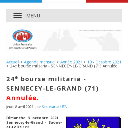
MENU
Accueil
>
Agenda mensuel
>
Année 2021
>
10 - Octobre 2021
>
24e bourse militaria - SENNECEY-LE-GRAND (71) Annulée.
e
24
bourse militaria -
SENNECEY-LE-GRAND (71)
Annulée.
jeudi 8 avril 2021
,
par
Secrétariat UFA
Dimanche 3 octobre 2021 -
Sennecey-le-Grand - Saône-
et-Loire (71)