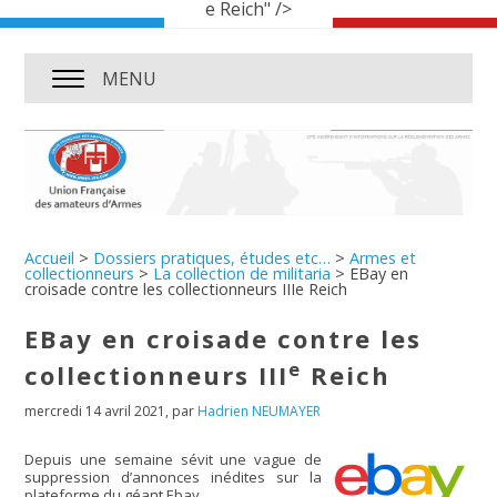
e Reich" />
MENU
Accueil
>
Dossiers pratiques, études etc…
>
Armes et
collectionneurs
>
La collection de militaria
>
EBay en
croisade contre les collectionneurs IIIe Reich
EBay en croisade contre les
e
collectionneurs III
Reich
mercredi 14 avril 2021
,
par
Hadrien NEUMAYER
Depuis une semaine sévit une vague de
suppression d’annonces inédites sur la
plateforme du géant Ebay.