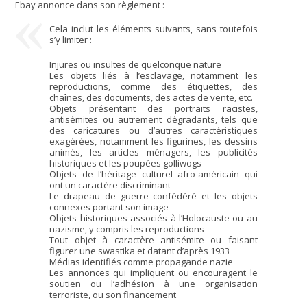
Ebay annonce dans son règlement :
Cela inclut les éléments suivants, sans toutefois
s’y limiter :
Injures ou insultes de quelconque nature
Les objets liés à l’esclavage, notamment les
reproductions, comme des étiquettes, des
chaînes, des documents, des actes de vente, etc.
Objets présentant des portraits racistes,
antisémites ou autrement dégradants, tels que
des caricatures ou d’autres caractéristiques
exagérées, notamment les figurines, les dessins
animés, les articles ménagers, les publicités
historiques et les poupées golliwogs
Objets de l’héritage culturel afro-américain qui
ont un caractère discriminant
Le drapeau de guerre confédéré et les objets
connexes portant son image
Objets historiques associés à l’Holocauste ou au
nazisme, y compris les reproductions
Tout objet à caractère antisémite ou faisant
figurer une swastika et datant d’après 1933
Médias identifiés comme propagande nazie
Les annonces qui impliquent ou encouragent le
soutien ou l’adhésion à une organisation
terroriste, ou son financement