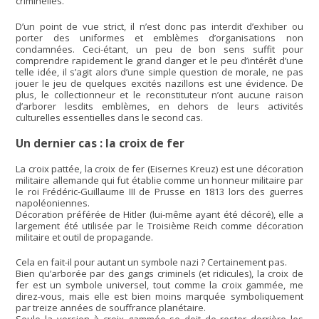
criminelles.
D’un point de vue strict, il n’est donc pas interdit d’exhiber ou
porter des uniformes et emblèmes d’organisations non
condamnées. Ceci-étant, un peu de bon sens suffit pour
comprendre rapidement le grand danger et le peu d’intérêt d’une
telle idée, il s’agit alors d’une simple question de morale, ne pas
jouer le jeu de quelques excités nazillons est une évidence. De
plus, le collectionneur et le reconstituteur n’ont aucune raison
d’arborer lesdits emblèmes, en dehors de leurs activités
culturelles essentielles dans le second cas.
Un dernier cas : la croix de fer
La croix pattée, la croix de fer (Eisernes Kreuz) est une décoration
militaire allemande qui fut établie comme un honneur militaire par
le roi Frédéric-Guillaume III de Prusse en 1813 lors des guerres
napoléoniennes.
Décoration préférée de Hitler (lui-même ayant été décoré), elle a
largement été utilisée par le Troisième Reich comme décoration
militaire et outil de propagande.
Cela en fait-il pour autant un symbole nazi ? Certainement pas.
Bien qu’arborée par des gangs criminels (et ridicules), la croix de
fer est un symbole universel, tout comme la croix gammée, me
direz-vous, mais elle est bien moins marquée symboliquement
par treize années de souffrance planétaire.