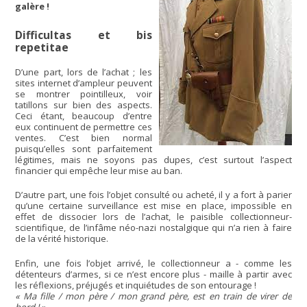
galère !
Difficultas et bis
repetitae
D’une part, lors de l’achat ; les
sites internet d’ampleur peuvent
se montrer pointilleux, voir
tatillons sur bien des aspects.
Ceci étant, beaucoup d’entre
eux continuent de permettre ces
ventes. C’est bien normal
puisqu’elles sont parfaitement
légitimes, mais ne soyons pas dupes, c’est surtout l’aspect
financier qui empêche leur mise au ban.
D’autre part, une fois l’objet consulté ou acheté, il y a fort à parier
qu’une certaine surveillance est mise en place, impossible en
effet de dissocier lors de l’achat, le paisible collectionneur-
scientifique, de l’infâme néo-nazi nostalgique qui n’a rien à faire
de la vérité historique.
Enfin, une fois l’objet arrivé, le collectionneur a - comme les
détenteurs d’armes, si ce n’est encore plus - maille à partir avec
les réflexions, préjugés et inquiétudes de son entourage !
« Ma fille / mon père / mon grand père, est en train de virer de
bord ! »