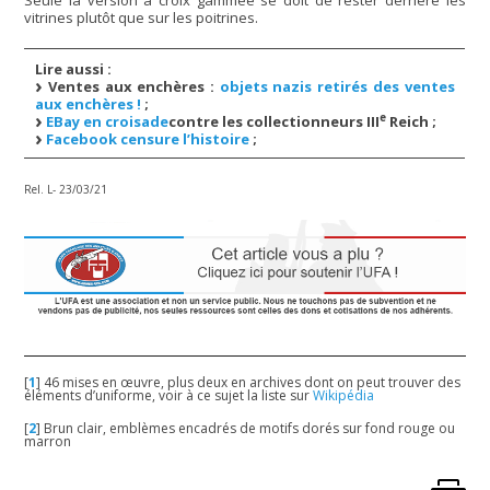
Seule la version à croix gammée se doit de rester derrière les
vitrines plutôt que sur les poitrines.
Lire aussi :
Ventes aux enchères :
objets nazis retirés des ventes
aux enchères !
;
e
EBay en croisade
contre les collectionneurs III
Reich ;
Facebook censure l’histoire
;
Rel. L- 23/03/21
[
1
]
46 mises en œuvre, plus deux en archives dont on peut trouver des
éléments d’uniforme, voir à ce sujet la liste sur
Wikipédia
[
2
]
Brun clair, emblèmes encadrés de motifs dorés sur fond rouge ou
marron