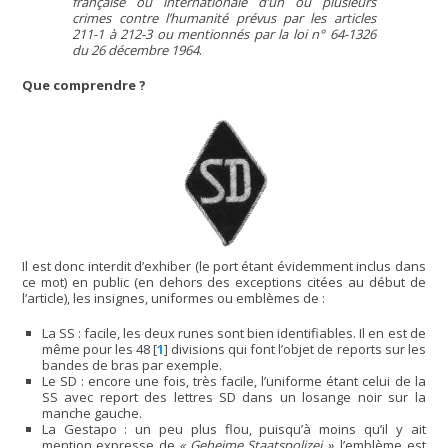
française ou internationale d’un ou plusieurs
crimes contre l’humanité prévus par les articles
211-1 à 212-3 ou mentionnés par la loi n° 64-1326
du 26 décembre 1964
.
Que comprendre ?
Il est donc interdit d’exhiber (le port étant évidemment inclus dans
ce mot) en public (en dehors des exceptions citées au début de
l’article), les insignes, uniformes ou emblèmes de :
La SS : facile, les deux runes sont bien identifiables. Il en est de
même pour les 48
[
1
]
divisions qui font l’objet de reports sur les
bandes de bras par exemple.
Le SD : encore une fois, très facile, l’uniforme étant celui de la
SS avec report des lettres SD dans un losange noir sur la
manche gauche.
La Gestapo : un peu plus flou, puisqu’à moins qu’il y ait
mention expresse de
« Geheime Staatspolizei »
, l’emblème est