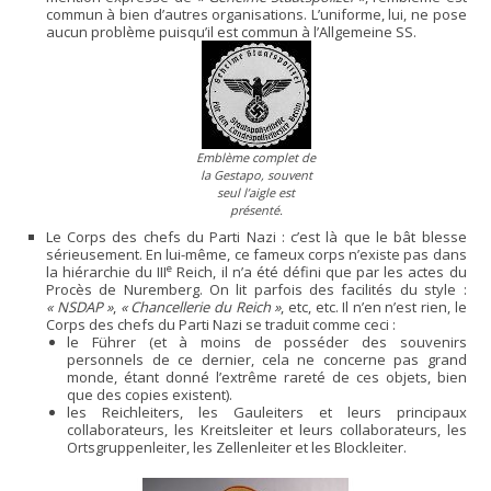
commun à bien d’autres organisations. L’uniforme, lui, ne pose
aucun problème puisqu’il est commun à l’Allgemeine SS.
Emblème complet de
la Gestapo, souvent
seul l’aigle est
présenté.
Le Corps des chefs du Parti Nazi : c’est là que le bât blesse
sérieusement. En lui-même, ce fameux corps n’existe pas dans
e
la hiérarchie du III
Reich, il n’a été défini que par les actes du
Procès de Nuremberg. On lit parfois des facilités du style :
« NSDAP »
,
« Chancellerie du Reich »
, etc, etc. Il n’en n’est rien, le
Corps des chefs du Parti Nazi se traduit comme ceci :
le Führer (et à moins de posséder des souvenirs
personnels de ce dernier, cela ne concerne pas grand
monde, étant donné l’extrême rareté de ces objets, bien
que des copies existent).
les Reichleiters, les Gauleiters et leurs principaux
collaborateurs, les Kreitsleiter et leurs collaborateurs, les
Ortsgruppenleiter, les Zellenleiter et les Blockleiter.