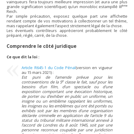
vainqueurs fera toujours meilleure impression (et aura une plus
ème
grande signification scientifique) qu’un monobloc estampillé III
Reich.
Par simple précaution, exposez quelque part une affichette
rendant compte de vos motivations à collectionner un tel thème,
mais rappelant également l’aspect strictement légal de la chose.
Les éventuels contrôleurs apprécieront probablement le côté
préparé, réglé, carré, de la chose.
Comprendre le côté juridique
Ce que dit la loi :
Article R645-1 du Code Pénal
(version en vigueur
au 15 mars 2021) :
Est puni de l’amende prévue pour les
e
contraventions de la 5
classe le fait, sauf pour les
besoins d’un film, d’un spectacle ou d’une
exposition comportant une évocation historique,
de porter ou d’exhiber en public un uniforme, un
insigne ou un emblème rappelant les uniformes,
les insignes ou les emblèmes qui ont été portés ou
exhibés soit par les membres d’une organisation
déclarée criminelle en application de l’article 9 du
statut du tribunal militaire international annexé à
l’accord de Londres du 8 août 1945, soit par une
personne reconnue coupable par une juridiction