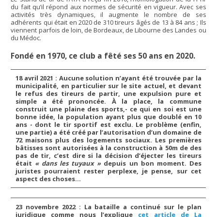
du fait qu’il répond aux normes de sécurité en vigueur. Avec ses
activités très dynamiques, il augmente le nombre de ses
adhérents qui était en 2020 de 310 tireurs âgés de 13 à 84 ans ; Ils
viennent parfois de loin, de Bordeaux, de Libourne des Landes ou
du Médoc.
Fondé en 1970, ce club a fêté ses 50 ans en 2020.
18 avril 2021 : Aucune solution n’ayant été trouvée par la
municipalité, en particulier sur le site actuel, et devant
le refus des tireurs de partir, une expulsion pure et
simple a été prononcée. À la place, la commune
construit une plaine des sports,- ce qui en soi est une
bonne idée, la population ayant plus que doublé en 10
ans - dont le tir sportif est exclu. Le problème (enfin,
une partie) a été créé par l’autorisation d’un domaine de
72 maisons plus des logements sociaux. Les premières
bâtisses sont autorisées à la construction à 50m de des
pas de tir, c’est dire si la décision d’éjecter les tireurs
était
« dans les tuyaux »
depuis un bon moment. Des
juristes pourraient rester perplexe, je pense, sur cet
aspect des choses…
23 novembre 2022 : La bataille a continué sur le plan
juridique comme nous l’explique
cet article de La