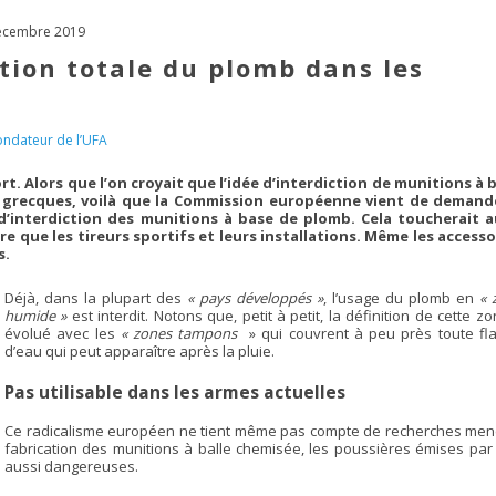
décembre 2019
ation totale du plomb dans les
ondateur de l’UFA
t. Alors que l’on croyait que l’idée d’interdiction de munitions à b
 grecques, voilà que la Commission européenne vient de demand
’interdiction des munitions à base de plomb. Cela toucherait a
ure que les tireurs sportifs et leurs installations. Même les accesso
s.
Déjà, dans la plupart des
« pays développés »
, l’usage du plomb en
« 
humide »
est interdit. Notons que, petit à petit, la définition de cette z
évolué avec les
« zones tampons
» qui couvrent à peu près toute fl
d’eau qui peut apparaître après la pluie.
Pas utilisable dans les armes actuelles
Ce radicalisme européen ne tient même pas compte de recherches menée
fabrication des munitions à balle chemisée, les poussières émises par
aussi dangereuses.