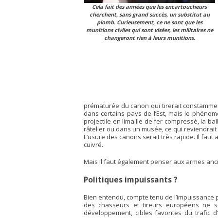
Cela fait des années que les encartoucheurs
cherchent, sans grand succès, un substitut au
plomb. Curieusement, ce ne sont que les
munitions civiles qui sont visées, les militaires ne
changeront rien à leurs munitions.
prématurée du canon qui tirerait constammen
dans certains pays de l’Est, mais le phén
projectile en limaille de fer compressé, la b
râtelier ou dans un musée, ce qui reviendrait 
L’usure des canons serait très rapide. Il fau
cuivré.
Mais il faut également penser aux armes ancien
Politiques impuissants ?
Bien entendu, compte tenu de l’impuissance po
des chasseurs et tireurs européens ne s
développement, cibles favorites du trafic d