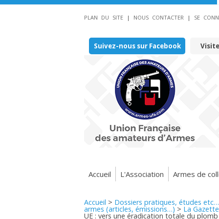
PLAN DU SITE
|
NOUS CONTACTER
|
SE CONN
Suivez-nous sur Facebook
Visit
Accueil
L'Association
Armes de coll
Accueil
>
Dossiers pratiques, études etc…
armes (articles, émissions…)
>
La Gazette
UE : vers une éradication totale du plomb