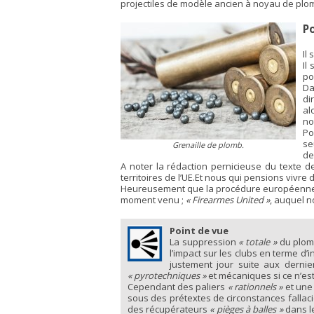
projectiles de modèle ancien à noyau de plo
P
Il
Il
po
Da
di
al
no
Po
se
Grenaille de plomb.
de
A noter la rédaction pernicieuse du texte 
territoires de l’UE.Et nous qui pensions vivre
Heureusement que la procédure européenne ser
moment venu ;
« Firearmes United »
, auquel n
Point de vue
La suppression
« totale »
du plomb
l’impact sur les clubs en terme d’i
justement jour suite aux derni
« pyrotechniques »
et mécaniques si ce n’est
Cependant des paliers
« rationnels »
et une
sous des prétextes de circonstances fallaci
des récupérateurs
« pièges à balles »
dans le