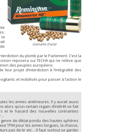
ite
es.
 la
ait
Grenaille d’acier
de
terdiction du plomb par le Parlement. C’est la
décision reposera sur l’ECHA qui ne relève que
opinion des peuples européens.
de leur projet d’interdiction à l’intégralité des
ilants et mobilisés pour passer à l’action le
tes les armes antérieures. Il y aurait aussi
e alors qu’un certain regain d’intérêt se fait
s et le hasard des nouvelles contraintes
er…
e genre de diktat pondu des hautes sphères
çaise TPM pour les armes longues, la chasse,
urs pas de tir etc… Il faut surtout se garder