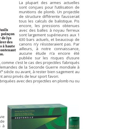
La plupart des armes actuelles
sont conçues pour l’utilisation de
munitions de plomb. Un projectile
de structure différente fausserait
tous les calculs de balistique. Pis
encore, les pressions obtenues
avec des balles à noyau ferreux
sont largement supérieures aux 1
630 bars actuels, et beaucoup de
canons n’y résisteraient pas. Par
ailleurs, à notre connaissance,
aucune étude n’a encore été
publiée sur les risques d’usure
comme c’est le cas des projectiles fabriqués
allemandes de la Seconde Guerre mondiale à
e
X
siècle ou avant, à rester bien sagement au
 ainsi privés de leur sport favori.
fabriquées avec des projectiles en plomb nu ou
vie
 de
s à