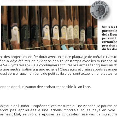
t des projectiles en fer doux avec un mince plaquage de métal cuivreux, 
omène a déjà été mis en évidence depuis longtemps avec les munitions 
alle Se (Syntereisen). Cela condamnerait toutes les armes fabriquées au X
à une neutralisation à grand échelle ! Chasseurs et tireurs sportifs seraient
t aussi penser aux munitions de petit calibre qui sont actuellement toutes 
nes dont l’utilisation deviendrait impossible à l’air libre.
litique de l’Union Européenne, ces mesures qui ne visent qu’à pourrir la 
eront pas appliquées à une échelle mondiale et les pays en voie
’armes d’État, serviront à épuiser les colossales réserves de munition