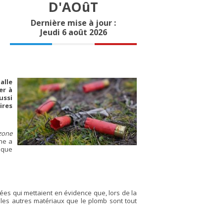
D'AOûT
Dernière mise à jour :
Jeudi 6 août 2026
alle
er à
ussi
ires
zone
one a
aque
s qui mettaient en évidence que, lors de la
 les autres matériaux que le plomb sont tout