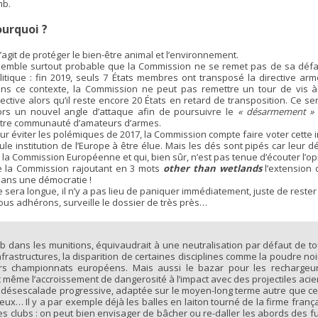
mb.
ourquoi ?
 s’agit de protéger le bien-être animal et l’environnement.
 semble surtout probable que la Commission ne se remet pas de sa défa
litique : fin 2019, seuls 7 États membres ont transposé la directive arm
ns ce contexte, la Commission ne peut pas remettre un tour de vis à
rective alors qu’il reste encore 20 États en retard de transposition. Ce ser
ors un nouvel angle d’attaque afin de poursuivre le
« désarmement »
tre communauté d’amateurs d’armes.
ur éviter les polémiques de 2017, la Commission compte faire voter cette in
ule institution de l’Europe à être élue. Mais les dés sont pipés car leur 
 la Commission Européenne et qui, bien sûr, n’est pas tenue d’écouter l’
de la Commission rajoutant en 3 mots
other than wetlands
l’extension 
 dans une démocratie !
a longue, il n’y a pas lieu de paniquer immédiatement, juste de rester vig
ous adhérons, surveille le dossier de très près…
 dans les munitions, équivaudrait à une neutralisation par défaut de tou
nfrastructures, la disparition de certaines disciplines comme la poudre noir
ers championnats européens. Mais aussi le bazar pour les rechargeur
 même l’accroissement de dangerosité à l’impact avec des projectiles aci
 désescalade progressive, adaptée sur le moyen-long terme autre que c
eux… Il y a par exemple déjà les balles en laiton tourné de la firme fran
s clubs : on peut bien envisager de bâcher ou re-daller les abords des fut