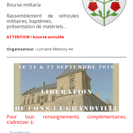
Bourse militaria
Rassemblement de véhicules
militaires, baptêmes,
présentation de matériels…
ATTENTION ! bourse annulée
Organisateur :
Lorraine Mémory 44
Pour tous renseignements complémentaires,
s’adresser à :
-
Facebook