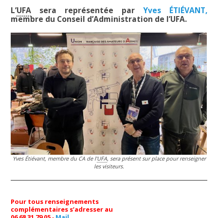
L’
UFA
sera représentée par
Yves ÉTIÉVANT,
membre du Conseil d’Administration de l’UFA.
Yves Étiévant, membre du CA de l’
UFA
, sera présent sur place pour renseigner
les visiteurs.
Pour tous renseignements
complémentaires s’adresser au
06 68 31 79 05
-
Mail