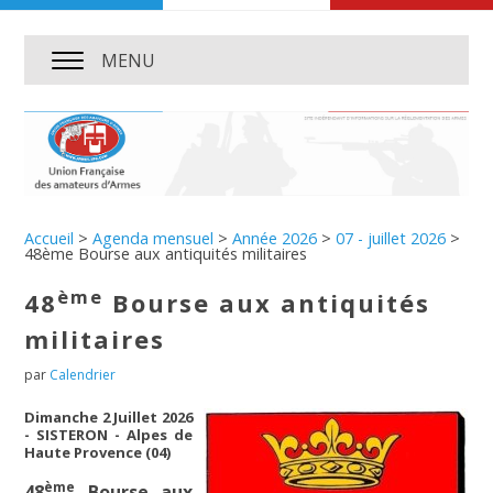
MENU
Accueil
>
Agenda mensuel
>
Année 2026
>
07 - juillet 2026
>
48ème Bourse aux antiquités militaires
ème
48
Bourse aux antiquités
militaires
par
Calendrier
Dimanche 2 Juillet 2026
- SISTERON - Alpes de
Haute Provence (04)
ème
48
Bourse aux