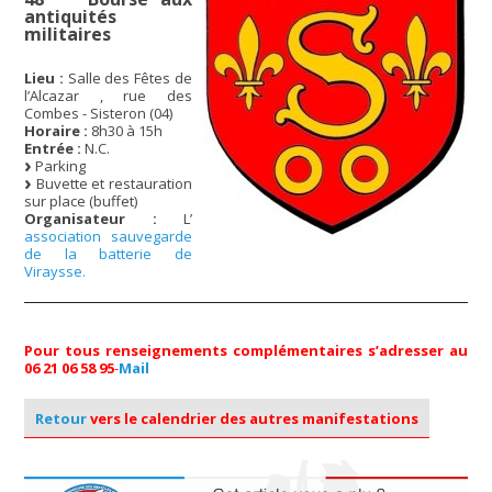
antiquités
militaires
Lieu :
Salle des Fêtes de
l’Alcazar , rue des
Combes - Sisteron (04)
Horaire :
8h30 à 15h
Entrée :
N.C.
Parking
Buvette et restauration
sur place (buffet)
Organisateur :
L’
association sauvegarde
de la batterie de
Viraysse.
Pour tous renseignements complémentaires s’adresser au
06 21 06 58 95
-
Mail
Retour
vers le calendrier des autres manifestations