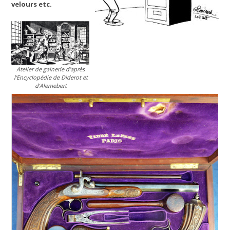
velours etc.
Atelier de gainerie d’après
l’Encyclopédie de Diderot et
d’Alemebert