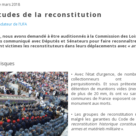
de mars 2018
tudes de la reconstitution
dateur de l’UFA
, nous avons demandé à être auditionnés à la Commission des Loi
s communiqué avec Députés et Sénateurs pour faire reconnaître
t victimes les reconstituteurs dans leurs déplacements avec
« a
risques
• Avec l’état d’urgence, de nomb
collectionneurs ont 
perquisitionnés. Et sous prétext
détention de munitions vides (iner
de plus de 20 mm, ils ont vu saisi
communes de France exposent ces
monument aux morts.
• Les groupes de reconstitution
malgré les garanties du Code de 
reconstitution historique constitu
armes et matériels militaire »
.