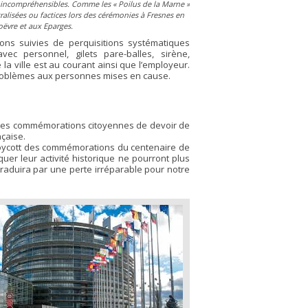
s incompréhensibles. Comme les
« Poilus de la Marne »
ralisées ou factices lors des cérémonies à Fresnes en
ëvre et aux Eparges.
ions suivies de perquisitions systématiques
c personnel, gilets pare-balles, sirène,
 la ville est au courant ainsi que l’employeur.
problèmes aux personnes mises en cause.
r à des commémorations citoyennes de devoir de
nçaise.
 boycott des commémorations du centenaire de
er leur activité historique ne pourront plus
traduira par une perte irréparable pour notre