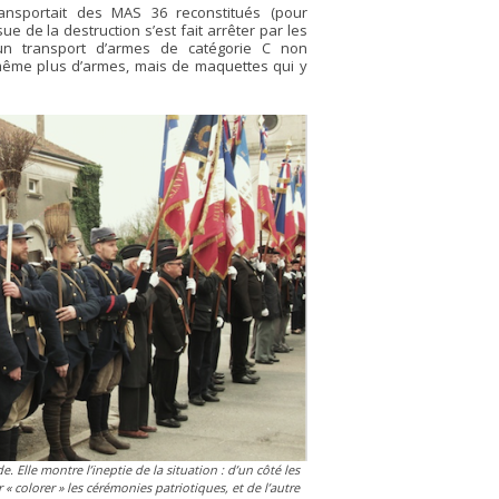
nsportait des MAS 36 reconstitués (pour
sue de la destruction s’est fait arrêter par les
n transport d’armes de catégorie C non
t même plus d’armes, mais de maquettes qui y
. Elle montre l’ineptie de la situation : d’un côté les
 « colorer » les cérémonies patriotiques, et de l’autre