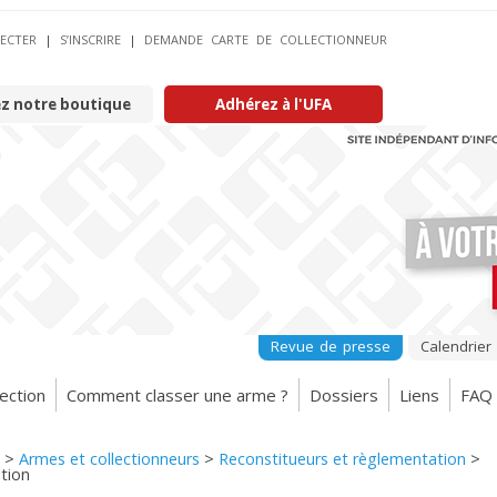
ECTER
|
S’INSCRIRE
|
DEMANDE CARTE DE COLLECTIONNEUR
ez notre boutique
Adhérez à l'UFA
Revue de presse
Calendrier
ection
Comment classer une arme ?
Dossiers
Liens
FAQ
>
Armes et collectionneurs
>
Reconstitueurs et règlementation
>
ution