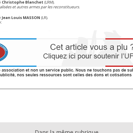
é
Christophe Blanchet
(LRM).
lisées et autres armes par les reconstitueurs
.
é
Jean Louis MASSON
(LR).
r
.
Dans la même rubrique