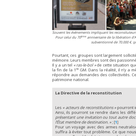
Souvent les évènements impliquant les reconsituteurs s
ème
Pour celui du 70
anniversaire de la libération d
subventionné de 70.000 €.
(p
Pourtant, ces groupes sont largement sollicit
mémoire. Leurs membres sont des passionnés d’
Il y a un tel
« ras-le-bol »
de cette situation q
re
la fin de la 1
GM. Dans la réalité, il n’y a
répondre aux demandes des collectivités. Cer
patrimoine national.
La Directive de la reconstitution
Les
« acteurs de reconstitutions »
pourront i
Ainsi, ils pourront se rendre dans les dif
présentant une invitation ou tout autre docu
l’État membre de destination. »
;
[
1
]
Pour un voyage avec des armes neutralisée
suffira à éviter tout problème. Ce que nou