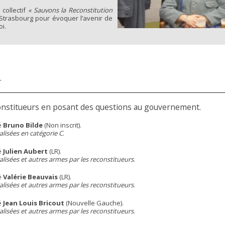
collectif
« Sauvons la Reconstitution
Strasbourg pour évoquer l’avenir de
oi.
.
constitueurs en posant des questions au gouvernement.
é
Bruno Bilde
(Non inscrit).
lisées en catégorie C
.
é
Julien Aubert
(LR).
lisées et autres armes par les reconstitueurs
.
é
Valérie Beauvais
(LR).
lisées et autres armes par les reconstitueurs
.
é
Jean Louis Bricout
(Nouvelle Gauche).
lisées et autres armes par les reconstitueurs
.