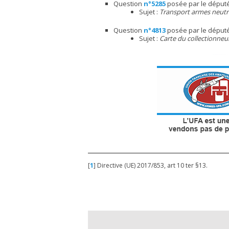
Question
n°5285
posée par le déput
Sujet :
Transport armes neutra
Question
n°4813
posée par le déput
Sujet :
Carte du collectionneu
[
1
]
Directive (UE) 2017/853, art 10 ter §13.