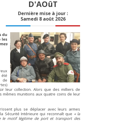
D'AOûT
Dernière mise à jour :
Samedi 8 août 2026
s du
 les
rmes
reux
été
e de
tes)
r leur collection. Alors que des milliers de
 mêmes munitions aux quatre coins de leur
 n’osent plus se déplacer avec leurs armes
la Sécurité Intérieure qui reconnaît que
« la
e le motif légitime de port et transport des