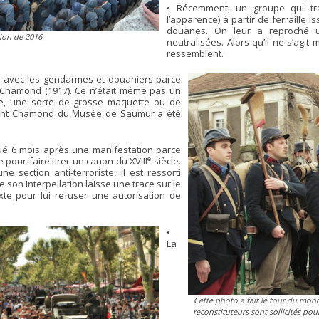
• Récemment, un groupe qui tra
l’apparence) à partir de ferraille is
douanes. On leur a reproché u
on de 2016.
neutralisées. Alors qu’il ne s’agi
ressemblent.
s avec les gendarmes et douaniers parce
nt Chamond (1917). Ce n’était même pas un
tice, une sorte de grosse maquette ou de
aint Chamond du Musée de Saumur a été
ué 6 mois après une manifestation parce
e
e pour faire tirer un canon du XVIII
siècle.
section anti-terroriste, il est ressorti
 son interpellation laisse une trace sur le
exte pour lui refuser une autorisation de
•
La
Cette photo a fait le tour du monde
reconstituteurs sont sollicités pour