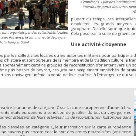
« empêchés
» par des interdiction
interdits de porter des armes neut
Wo
plupart du temps, ces interpellat
emploient les grands moyens ave
gyrophare. De telle sorte que toute
ont organisés par des collectivités locales.
Cela pose par la suite de graves 
’Aix en Provence, la communauté de pays a
hoto François Colin).
Une activité citoyenne
és par les collectivités locales ou les autorités militaires pour participe
histoire et sont porteurs de la mémoire et de la tradition culturelle fra
ue spontanément certains groupes de reconstitution s’orientent vers un
 même pas besoin de boycott, ces groupes simplement empêchés de pratiqu
tains envisagent même la vente de leur matériel à l’étranger, ce qui se 
nscrire leur arme de catégorie C sur la carte européenne d’arme à feu.
férents états européens à condition de justifier du but du voyage,
« en
ment attestant de leurs activités ( …) de reconstitution historique dans
s classées en catégorie C, leur inscription sur la carte européenne
s ne savons pas encore c’est le sort des armes neutralisées (ancienne