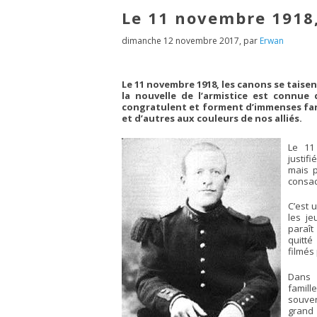
Le 11 novembre 1918,
dimanche 12 novembre 2017
,
par
Erwan
Le 11 novembre 1918, les canons se taisen
la nouvelle de l’armistice est connue
congratulent et forment d’immenses fara
et d’autres aux couleurs de nos alliés.
Le 11
justif
mais p
consac
C’est 
les je
paraît
quitté
filmés
Dans 
fami
souve
grand