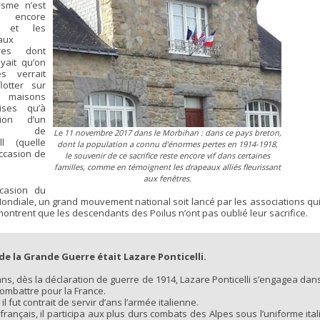
ysme n’est
 encore
t et les
aux
lores dont
yait qu’on
s verrait
lotter sur
maisons
aises qu’à
asion d’un
ch de
Le 11 novembre 2017 dans le Morbihan : dans ce pays breton,
ll (quelle
dont la population a connu d’énormes pertes en 1914-1918,
occasion de
le souvenir de ce sacrifice reste encore vif dans certaines
familles, comme en témoignent les drapeaux alliés fleurissant
aux fenêtres.
ccasion du
Mondiale, un grand mouvement national soit lancé par les associations qu
ontrent que les descendants des Poilus n’ont pas oublié leur sacrifice.
e la Grande Guerre était Lazare Ponticelli.
 ans, dès la déclaration de guerre de 1914, Lazare Ponticelli s’engagea dans
combattre pour la France.
 il fut contrait de servir d’ans l’armée italienne.
rançais, il participa aux plus durs combats des Alpes sous l’uniforme ital