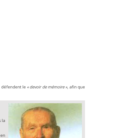
i défendent le
« devoir de mémoire »
, afin que
 la
ien