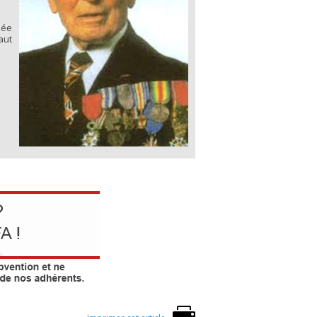
mée
aut