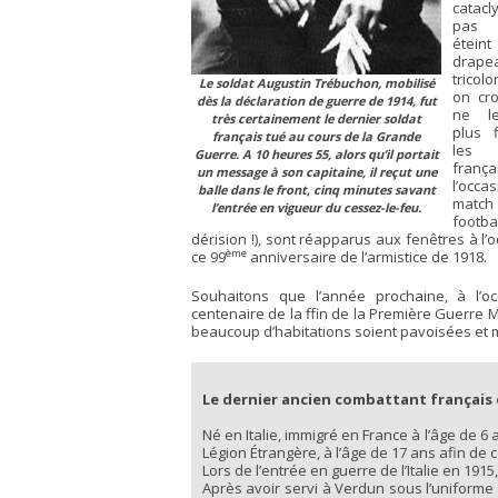
catacl
pas
étein
drape
trico
Le soldat Augustin Trébuchon, mobilisé
on cro
dès la déclaration de guerre de 1914, fut
ne le
très certainement le dernier soldat
plus f
français tué au cours de la Grande
les 
Guerre. A 10 heures 55, alors qu’il portait
franç
un message à son capitaine, il reçut une
l’occ
balle dans le front, cinq minutes savant
mat
l’entrée en vigueur du cessez-le-feu.
footba
dérision !), sont réapparus aux fenêtres à l’
ème
ce 99
anniversaire de l’armistice de 1918.
Souhaitons que l’année prochaine, à l’o
centenaire de la ffin de la Première Guerre 
beaucoup d’habitations soient pavoisées et m
Le dernier ancien combattant français d
Né en Italie, immigré en France à l’âge de 6
Légion Étrangère, à l’âge de 17 ans afin de 
Lors de l’entrée en guerre de l’Italie en 1915,
Après avoir servi à Verdun sous l’uniforme f