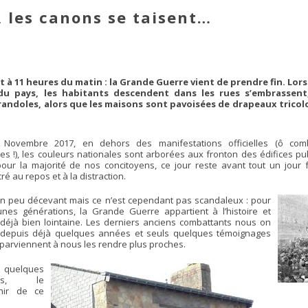
 les canons se taisent…
t à 11 heures du matin : la Grande Guerre vient de prendre fin. Lor
 du pays, les habitants descendent dans les rues s’embrassent
ndoles, alors que les maisons sont pavoisées de drapeaux tricol
 Novembre 2017, en dehors des manifestations officielles (ô com
iées !), les couleurs nationales sont arborées aux fronton des édifices pu
our la majorité de nos concitoyens, ce jour reste avant tout un jour f
ré au repos et à la distraction.
un peu décevant mais ce n’est cependant pas scandaleux : pour
unes générations, la Grande Guerre appartient à l’histoire et
 déjà bien lointaine. Les derniers anciens combattants nous on
 depuis déjà quelques années et seuls quelques témoignages
 parviennent à nous les rendre plus proches.
quelques
lles, le
nir de ce