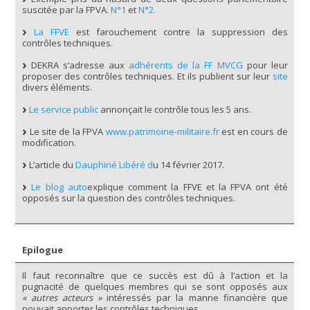
suscitée par la FPVA.
N°1
et
N°2.
La FFVE
est farouchement contre la suppression des
contrôles techniques.
DEKRA s’adresse aux
adhérents de la FF MVCG
pour leur
proposer des contrôles techniques. Et ils publient sur leur
site
divers éléments.
Le service public
annonçait le contrôle tous les 5 ans.
Le site de la FPVA
www.patrimoine-militaire.fr
est en cours de
modification.
L’article du
Dauphiné Libéré d
u 14 février 2017.
Le blog auto
explique comment la FFVE et la FPVA ont été
opposés sur la question des contrôles techniques.
Epilogue
Il faut reconnaître que ce succès est dû à l’action et la
pugnacité de quelques membres qui se sont opposés aux
« autres acteurs »
intéressés par la manne financière que
pouvait apporter les contrôles techniques.