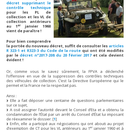
décret supprimant le
contrôle technique
pour les PL de
collection et les VL de
collection antérieurs
er
au 1
janvier 1960
vient de paraître !
Pour bien comprendre
la portée du nouveau décret, suffit de consulter les
articles
R 323-1 et R323-3 du Code de la route
qui ont été modifiés
par le
décret n°2017-208 du 20 février 2017
et cela devient
évident !
Or, comme vous le savez sûrement, la FPVA a déclenché
l’offensive en vue de la suppression des contrôles techniques
des véhicules de collection. C’est la Directive Européenne qui le
permet et la France ne la respectait pas.
Ainsi :
Elle a fait déposer une centaine de questions parlementaires
sur ce sujet,
A osé assigner l’autorité devant le Conseil d’Eta et a obtenu la
condamnation de l’État par un arrêt du Conseil d’État lui imposant
de réexaminer le dossier.
[
1
]
Enfin, elle a participé aux négociations qui ont abouti au projet
er
d’exemption de CT pour les VL antérieurs au 1
janvier 1960 et à