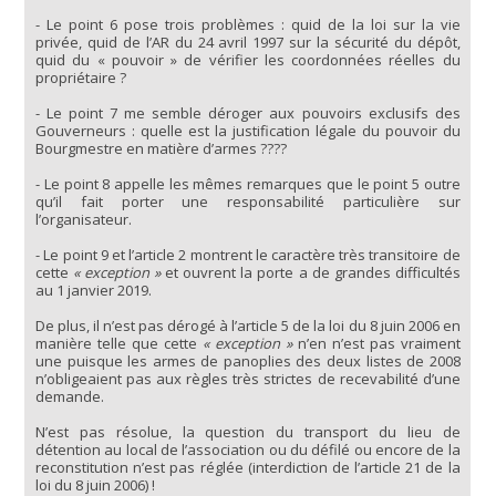
- Le point 6 pose trois problèmes : quid de la loi sur la vie
privée, quid de l’AR du 24 avril 1997 sur la sécurité du dépôt,
quid du « pouvoir » de vérifier les coordonnées réelles du
propriétaire ?
- Le point 7 me semble déroger aux pouvoirs exclusifs des
Gouverneurs : quelle est la justification légale du pouvoir du
Bourgmestre en matière d’armes ????
- Le point 8 appelle les mêmes remarques que le point 5 outre
qu’il fait porter une responsabilité particulière sur
l’organisateur.
- Le point 9 et l’article 2 montrent le caractère très transitoire de
cette
« exception »
et ouvrent la porte a de grandes difficultés
au 1 janvier 2019.
De plus, il n’est pas dérogé à l’article 5 de la loi du 8 juin 2006 en
manière telle que cette
« exception »
n’en n’est pas vraiment
une puisque les armes de panoplies des deux listes de 2008
n’obligeaient pas aux règles très strictes de recevabilité d’une
demande.
N’est pas résolue, la question du transport du lieu de
détention au local de l’association ou du défilé ou encore de la
reconstitution n’est pas réglée (interdiction de l’article 21 de la
loi du 8 juin 2006) !