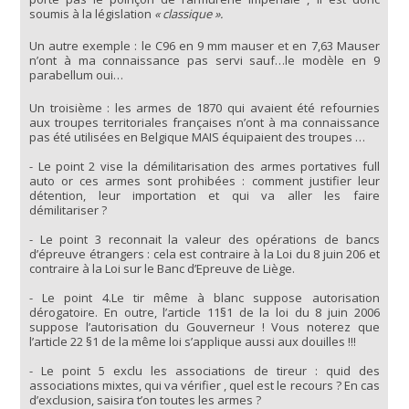
soumis à la législation
« classique ».
Un autre exemple : le C96 en 9 mm mauser et en 7,63 Mauser
n’ont à ma connaissance pas servi sauf…le modèle en 9
parabellum oui…
Un troisième : les armes de 1870 qui avaient été refournies
aux troupes territoriales françaises n’ont à ma connaissance
pas été utilisées en Belgique MAIS équipaient des troupes …
- Le point 2 vise la démilitarisation des armes portatives full
auto or ces armes sont prohibées : comment justifier leur
détention, leur importation et qui va aller les faire
démilitariser ?
- Le point 3 reconnait la valeur des opérations de bancs
d’épreuve étrangers : cela est contraire à la Loi du 8 juin 206 et
contraire à la Loi sur le Banc d’Epreuve de Liège.
- Le point 4.Le tir même à blanc suppose autorisation
dérogatoire. En outre, l’article 11§1 de la loi du 8 juin 2006
suppose l’autorisation du Gouverneur ! Vous noterez que
l’article 22 §1 de la même loi s’applique aussi aux douilles !!!
- Le point 5 exclu les associations de tireur : quid des
associations mixtes, qui va vérifier , quel est le recours ? En cas
d’exclusion, saisira t’on toutes les armes ?