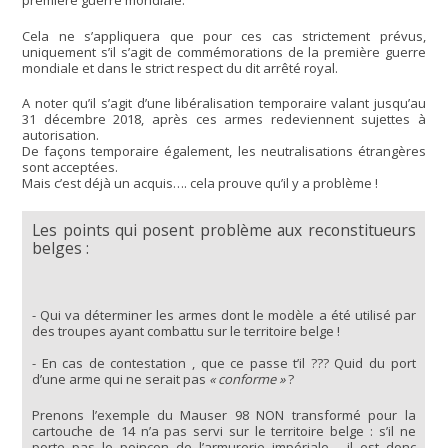
première guerre mondiale.
Cela ne s’appliquera que pour ces cas strictement prévus,
uniquement s’il s’agit de commémorations de la première guerre
mondiale et dans le strict respect du dit arrêté royal.
A noter qu’il s’agit d’une libéralisation temporaire valant jusqu’au
31 décembre 2018, après ces armes redeviennent sujettes à
autorisation.
De façons temporaire également, les neutralisations étrangères
sont acceptées.
Mais c’est déjà un acquis…. cela prouve qu’il y a problème !
Les points qui posent problème aux reconstitueurs
belges :
- Qui va déterminer les armes dont le modèle a été utilisé par
des troupes ayant combattu sur le territoire belge !
- En cas de contestation , que ce passe t’il ??? Quid du port
d’une arme qui ne serait pas
« conforme »
?
Prenons l’exemple du Mauser 98 NON transformé pour la
cartouche de 14 n’a pas servi sur le territoire belge : s’il ne
porte pas le poinçon de l’armurerie impériale , il est donc