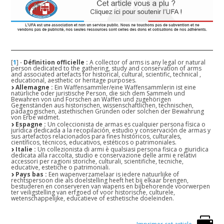
[
1
]
-
Définition officielle :
A collector of arms is any legal or natural
person dedicated to the gathering, study and conservation of arms
and associated artefacts for historical, cultural, scientific, technical ,
educational, aesthetic or heritage purposes.
Allemagne :
Ein Waffensammler/eine Waffensammlerin ist eine
natürliche oder juristische Person, die sich dem Sammeln und
Bewahren von und Forschen an Waffen und zugehörigen
Gegenständen aus historischen, wissenschaftlichen, technischen,
pädagogischen, ästethischen Gründen oder solchen der Bewahrung
von Erbe widmet.
Espagne :
Un coleccionista de armas es cualquier persona física o
jurídica dedicada a la recopilación, estudio y conservación de armas y
sus artefactos relacionados para fines históricos, culturales,
científicos, técnicos, educativos, estéticos o patrimoniales.
Italie :
Un collezionista di armi è qualsiasi persona fisica o giuridica
dedicata alla raccolta, studio e conservazione delle armi e relativi
accessori per ragioni storiche, culturali, scientifiche, tecniche,
educative, estetiche o patrimoniali.
Pays bas :
Een wapenverzamelaar is iedere natuurlijke of
rechtspersoon die als doelstelling heeft het bij elkaar brengen,
bestuderen en conserveren van wapens en bijbehorende voorwerpen
ter veiligstelling van erfgoed of voor historische, culturele,
wetenschappelijke, educatieve of esthetische doeleinden.