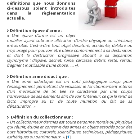
définitions que nous donnons
ci-dessous soient introduites
dans la règlementation
actuelle.
Définition épave d’arme :
« Une épave d’arme est un objet
mobilier ayant subi une altération d’ordre physique ou chimique,
irréversible. C’est-à-dire tout objet dénaturé, accidenté, délabré ou
trop usagé pour pouvoir être utilisé conformément à sa destination
et dont la destruction progressive aboutit à sa disparition
(synonyme : d’épave, déchet, ruine, carcasse, débris, reste, résidu,
fragment inutilisable d’une chose, …. »).
Définition arme didactique :
« Une arme didactique est un outil pédagogique conçu pour
l’enseignement permettant de visualiser le fonctionnement interne
d’un mécanisme de tir. Elle se caractérise par une coupe
transversale de ses éléments afin de voir l’intérieur, ce qui la rend de
facto impropre au tir de toute munition du fait de sa
dénaturation. »
Définition du collectionneur :
« Un collectionneur d’armes est toute personne morale ou physique
qui réunit, étudie et conserve des armes et objets associés pour des
buts historiques, culturels, scientifiques, techniques, pédagogiques,
esthétiques ou patrimoniaux. ».
[
1
]