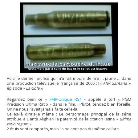
Voici le dernier artifice qui m’a fait mourir de rire … jaune … dans
une production télévisuelle française de 2006 : [
« Alex Santana »,
épisode
« La cible ».
Regardez bien ce
« FMR-Unique RS1 »
appelé à tort « PGM
Précision Ultima Ratio » dans le film. . Plutôt, tendez bien l’oreille.
On ne nous l’avait jamais faite celle-là.
Celles-là dirais-je même : Le personnage principal de la série
attribue à Dante Alighieri la paternité de la citation latine
« ultima
ratio regum »
.
2 étuis sont comparés, mais ils ne sont pas du même calibre.