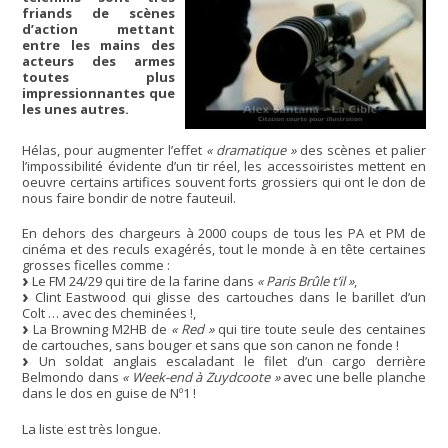
friands de scènes
d’action mettant
entre les mains des
acteurs des armes
toutes plus
impressionnantes que
les unes autres.
Hélas, pour augmenter l’effet
« dramatique »
des scènes et palier
l’impossibilité évidente d’un tir réel, les accessoiristes mettent en
oeuvre certains artifices souvent forts grossiers qui ont le don de
nous faire bondir de notre fauteuil.
En dehors des chargeurs à 2000 coups de tous les PA et PM de
cinéma et des reculs exagérés, tout le monde à en tête certaines
grosses ficelles comme :
Le FM 24/29 qui tire de la farine dans
« Paris Brûle t’il »
,
Clint Eastwood qui glisse des cartouches dans le barillet d’un
Colt … avec des cheminées !,
La Browning M2HB de
« Red »
qui tire toute seule des centaines
de cartouches, sans bouger et sans que son canon ne fonde !
Un soldat anglais escaladant le filet d’un cargo derrière
Belmondo dans
« Week-end à Zuydcoote »
avec une belle planche
dans le dos en guise de Nº1 !
La liste est très longue.