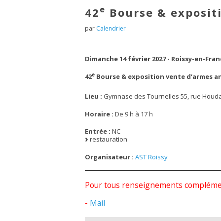
e
42
Bourse & exposit
par
Calendrier
Dimanche 14 février 2027 - Roissy-en-France
e
42
Bourse & exposition vente d’armes a
Lieu :
Gymnase des Tournelles 55, rue Houdar
Horaire :
De 9 h à 17 h
Entrée :
NC
restauration
Organisateur :
AST Roissy
Pour tous renseignements complément
-
Mail