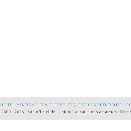
U SITE
|
MENTIONS LÉGALES ET POLITIQUE DE CONFIDENTIALITÉ
|
C
 2000 - 2026 - Site officiel de l’Union Française des amateurs d’Arm