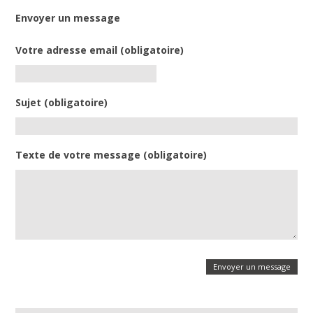
Envoyer un message
Votre adresse email (obligatoire)
Sujet (obligatoire)
Texte de votre message (obligatoire)