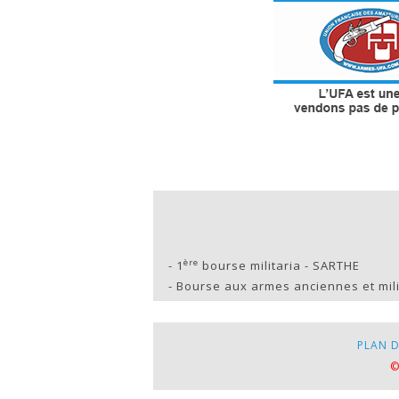
ère
-
1
bourse militaria - SARTHE
-
Bourse aux armes anciennes et milit
PLAN D
©