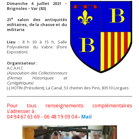
Dimanche 4 juillet 2021 –
Brignoles – Var (83)
e
21
salon des antiquités
militaires, de la chasse et du
militaria
Lieu :
8 h 30 à 15 h, Salle
Polyvalente du Vabre (Foire
Exposition)
Organisateur :
A.C.A.H.C
(Association des Collectionneurs
d’Armes Historiques et
Cynégétiques)
J-J HOTIN (Président), La Canal, 53 chemin des Pins, 83510 Lorgues
Pour tous renseignements complémentaires
s’adresser à :
04 94 67 63 69 - 06 48 19 09 04
-
Mail