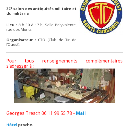
e
32
salon des antiquités militaire et
du militaria
Lieu :
8 h 30 à 17 h, Salle Polyvalente,
rue des Monts
Organisateur
: CTO (Club de Tir de
l’Ouest),
Pour tous renseignements complémentaires
s’adresser à :
Georges Tresch 06 11 99 55 78
-
Mail
Hôtel
proche.