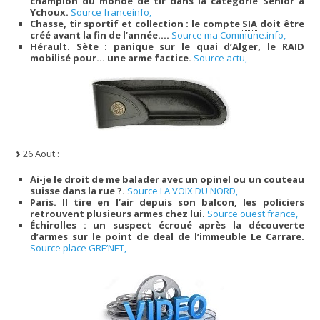
champion du monde de tir dans la catégorie Sénior à
Ychoux.
Source franceinfo,
Chasse, tir sportif et collection : le compte
SIA
doit être
créé avant la fin de l’année….
Source ma Commune.info,
Hérault. Sète : panique sur le quai d’Alger, le RAID
mobilisé pour… une arme factice.
Source actu,
26 Aout :
Ai-je le droit de me balader avec un opinel ou un couteau
suisse dans la rue ?.
Source LA VOIX DU NORD,
Paris. Il tire en l’air depuis son balcon, les policiers
retrouvent plusieurs armes chez lui.
Source ouest france,
Échirolles : un suspect écroué après la découverte
d’armes sur le point de deal de l’immeuble Le Carrare.
Source place GRE’NET,