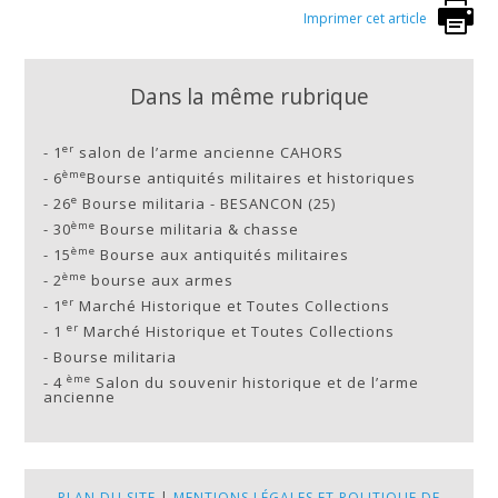
Imprimer cet article
Dans la même rubrique
er
-
1
salon de l’arme ancienne CAHORS
ème
-
6
Bourse antiquités militaires et historiques
e
-
26
Bourse militaria - BESANCON (25)
ème
-
30
Bourse militaria & chasse
ème
-
15
Bourse aux antiquités militaires
ème
-
2
bourse aux armes
er
-
1
Marché Historique et Toutes Collections
er
-
1
Marché Historique et Toutes Collections
-
Bourse militaria
ème
-
4
Salon du souvenir historique et de l’arme
ancienne
PLAN DU SITE
|
MENTIONS LÉGALES ET POLITIQUE DE