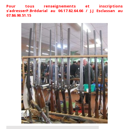
Pour tous renseignements et inscriptions
s’adresserP.Brédarial au 06.17.82.64.66 / J.J Esclassan au
07.86.90.51.15