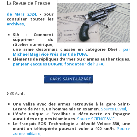
La Revue de Presse
de Mars 2024,
- pour
consulter toutes les
archives,
SIA
: Comment
supprimer du
râtelier numérique,
une arme désormais classée en catégorie D§e) .
par
Michaël Magi vice Président de l’UFA,
Eléments de répliques d’armes ou d’armes authentiques.
par Jean-Jacques BUIGNE fondateur de l’UFA,
30 Avril :
Une valise avec des armes retrouvée à la gare Saint-
Lazare de Paris, un homme mis en examen.
Source L’Eveil,
L’épée unique « Excalibur » découverte en Espagne
aurait des origines islamiques.
Source SCIENCE&VIE,
Le français EOS Technologie a dévoilé Veloce 330, une
munition téléopérée pouvant voler à 400 km/h.
Source
zonne militaire,