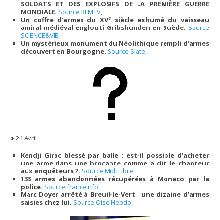
SOLDATS ET DES EXPLOSIFS DE LA PREMIÈRE GUERRE
MONDIALE.
Source BFMTV,
e
Un coffre d’armes du XV
siècle exhumé du vaisseau
amiral médiéval englouti Gribshunden en Suède.
Source
SCIENCE&VIE,
Un mystérieux monument du Néolithique rempli d’armes
découvert en Bourgogne.
Source Slate,
24 Avril :
Kendji Girac blessé par balle : est-il possible d’acheter
une arme dans une brocante comme a dit le chanteur
aux enquêteurs ?.
Source Midi Libre,
133 armes abandonnées récupérées à Monaco par la
police.
Source franceinfo,
Marc Doyer arrêté à Breuil-le-Vert : une dizaine d’armes
saisies chez lui.
Source Oise Hebdo,