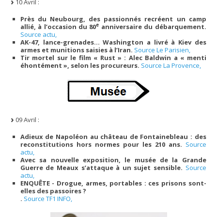
10 Avril :
Près du Neubourg, des passionnés recréent un camp
e
allié, à l’occasion du 80
anniversaire du débarquement.
Source actu,
AK-47, lance-grenades… Washington a livré à Kiev des
armes et munitions saisies à l’Iran.
Source Le Parisien,
Tir mortel sur le film « Rust » : Alec Baldwin a « menti
éhontément », selon les procureurs.
Source La Provence,
09 Avril :
Adieux de Napoléon au château de Fontainebleau : des
reconstitutions hors normes pour les 210 ans.
Source
actu,
Avec sa nouvelle exposition, le musée de la Grande
Guerre de Meaux s’attaque à un sujet sensible.
Source
actu,
ENQUÊTE - Drogue, armes, portables : ces prisons sont-
elles des passoires ?
.
Source TF1 INFO,