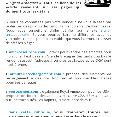
« Signal Arnaques »
. Tous les liens de cet
article renvoient sur ses pages qui
donnent tous les détails.
Si vous ne connaissez pas votre vendeur, ne vous laissez par
tenter par des prix ou des produits mirobolants. C’est un mirage.
Nous vous conseillons d’aller vérifier sur le site
signal-
arnaques.com.
. Et vous pourrez faire la différence avec les
véritables commerçants bien établis qui vous livreront. Et laisser
de côté les pièges.
Amorceseurope.com
: prévu pour vendre des amorces pour
munitions, il est basé en Grande Bretagne. Ses tarifs trop bas le
rendent suspect, l’adresse à Londres est factice et les DGV sont
incohérentes.
armurerierechargement.com
: propose des éléments de
rechargement à des prix trop bas et non crédibles. Pages
bourrées de fautes.
ventearmes.com
: également Royal-Ammo.com pour les USA :
propose de fournir des armes
« en toute discrétion »
et sans
aucune traçabilités. Les papiers, ils s’occupent de tout.
Dans cette rubrique,
vous trouverez toutes les
arnaques que nous avons répertorié dans le passé.