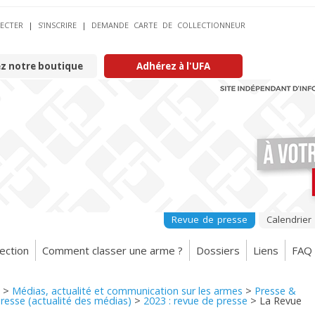
ECTER
|
S’INSCRIRE
|
DEMANDE CARTE DE COLLECTIONNEUR
ez notre boutique
Adhérez à l'UFA
Revue de presse
Calendrier
ection
Comment classer une arme ?
Dossiers
Liens
FAQ
>
Médias, actualité et communication sur les armes
>
Presse &
resse (actualité des médias)
>
2023 : revue de presse
>
La Revue