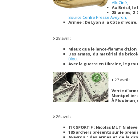
AlloCiné,
Au Brésil, l
25 armes, 2 
Source Centre Presse Aveyron,
Armée : De Lyon à la Côte d’Ivoir
28 avril :
Mieux que le lance-flamme d’Elon
Des armes, du matériel de bricol
Bleu,
Avec la guerre en Ukraine, le gr
27 avril :
Vente d’arme
Montpellier 
À Plouénan, 
26 avril :
TIR SPORTIF : Nicolas MUTIN élevé
185 archers présents sur le premie
Aveyron : des armes et de la dr