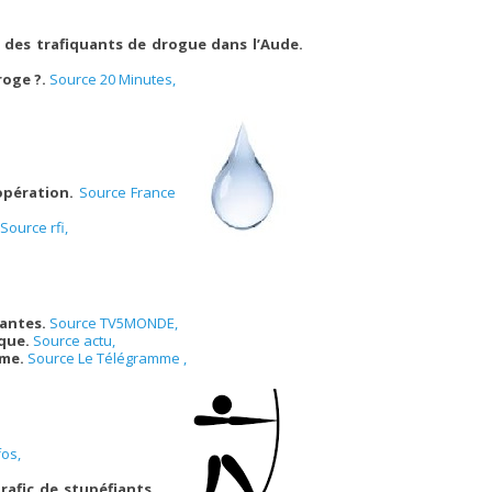
z des trafiquants de drogue dans l’Aude.
roge ?.
Source 20 Minutes,
 opération.
Source France
Source rfi,
tantes.
Source TV5MONDE,
ique.
Source actu,
rme.
Source Le Télégramme ,
fos,
afic de stupéfiants.