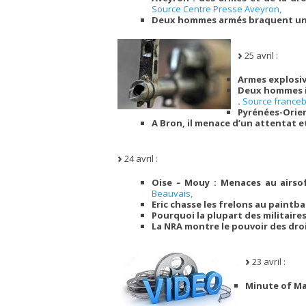
Source Centre Presse Aveyron,
Deux hommes armés braquent un 
25 avril :
Armes explosiv
Deux hommes in
.
Source franceb
Pyrénées-Orien
A Bron, il menace d’un attentat e
24 avril :
Oise – Mouy : Menaces au airso
Beauvais,
Eric chasse les frelons au paintba
Pourquoi la plupart des militaires
La NRA montre le pouvoir des droi
23 avril :
Minute of Ma