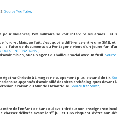
13.
Source You Tube,
pour violences, l’ex militaire se voit interdire les armes… et s
e l’ordre : Mais, au fait, c’est quoi la différence entre une GM2L et
s : la fuite de documents du Pentagone vient d’un jeune fan d’ar
D-OUEST INTERNATIONAL,
d’avoir mis en joue un agent du bailleur social avec un fusil.
Source
lée Agatha-Christie à Limoges ne supportent plus le stand de tir.
Sou
mariens soupçonnés d’avoir pillé des sites archéologiques devant l
’érosion a raison du Mur de l’Atlantique.
Source franceinfo,
 la mère de l’enfant de 6 ans qui avait tiré sur son enseignante inc
er
e chasser délivrés avant le 1
juillet 1975 risquent d’être annulé