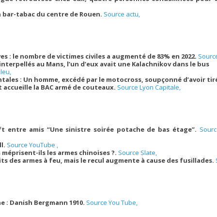
bar-tabac du centre de Rouen.
Source actu,
es : le nombre de victimes civiles a augmenté de 83% en 2022.
Source
terpellés au Mans, l’un d’eux avait une Kalachnikov dans le bus
leu,
tales : Un homme, excédé par le motocross, soupçonné d’avoir tir
t accueille la BAC armé de couteaux.
Source Lyon Capitale,
ft entre amis “Une sinistre soirée potache de bas étage”.
Sourc
ll.
Source YouTube ,
 méprisent-ils les armes chinoises ?.
Source Slate,
ts des armes à feu, mais le recul augmente à cause des fusillades.
e : Danish Bergmann 1910.
Source You Tube,