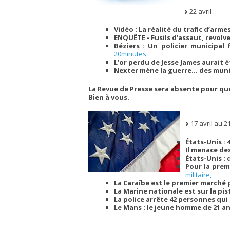
22 avril :
Vidéo : La réalité du trafic d’arme
ENQUÊTE - Fusils d’assaut, revolv
Béziers : Un policier municipal
20minutes,
L’or perdu de Jesse James aurait 
Nexter mène la guerre… des mun
La Revue de Presse sera absente pour qu
Bien à vous.
17 avril au 21 
États-Unis : 
Il menace des
États-Unis :
Pour la prem
militaire,
La Caraïbe est le premier marché p
La Marine nationale est sur la pi
La police arrête 42 personnes qui
Le Mans : le jeune homme de 21 a