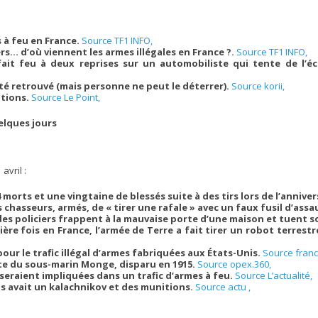
s à feu en France.
Source TF1 INFO,
ers… d’où viennent les armes illégales en France ?.
Source TF1 INFO,
 fait feu à deux reprises sur un automobiliste qui tente de l’é
été retrouvé (mais personne ne peut le déterrer).
Source korii,
itions.
Source Le Point,
elques jours
avril :
4 morts et une vingtaine de blessés suite à des tirs lors de l’anniv
 chasseurs, armés, de « tirer une rafale » avec un faux fusil d’assa
 des policiers frappent à la mauvaise porte d’une maison et tuent 
ière fois en France, l’armée de Terre a fait tirer un robot terrest
our le trafic illégal d’armes fabriquées aux États-Unis.
Source franc
ste du sous-marin Monge, disparu en 1915.
Source opex.360,
 seraient impliquées dans un trafic d’armes à feu.
Source L’actualité,
ns avait un kalachnikov et des munitions.
Source actu ,