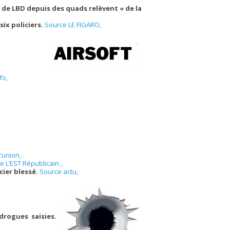
s de LBD depuis des quads relèvent « de la
ix policiers.
Source LE FIGARO,
fo,
’union,
e L’EST Républicain ,
cier blessé.
Source actu,
drogues saisies.