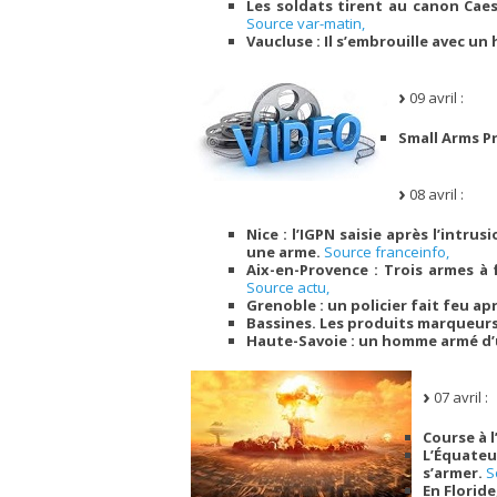
Les soldats tirent au canon Caes
Source var-matin,
Vaucluse : Il s’embrouille avec un
09 avril :
Small Arms P
08 avril :
Nice : l’IGPN saisie après l’intr
une arme.
Source franceinfo,
Aix-en-Provence : Trois armes à
Source actu,
Grenoble : un policier fait feu a
Bassines. Les produits marqueurs
Haute-Savoie : un homme armé d’
07 avril :
Course à 
L’Équateur
s’armer.
S
En Floride