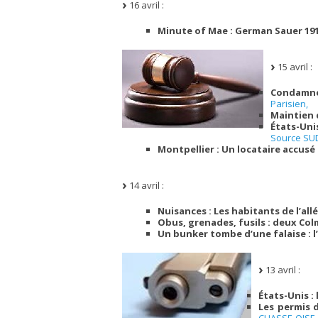
16 avril :
Minute of Mae : German Sauer 19
15 avril :
Condamné 
Parisien,
Maintien d
États-Uni
Source SU
Montpellier : Un locataire accusé 
14 avril :
Nuisances : Les habitants de l’al
Obus, grenades, fusils : deux Col
Un bunker tombe d’une falaise : l
13 avril :
États-Unis :
Les permis d
CHASSE-OISE,