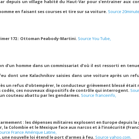
ar depuis un village habité du Haut-Var pour s’entrainer aux con
 homme en faisant ses courses et tire sur sa voiture.
Source 20minute
rimer 172 : Ottoman Peabody-Martini.
Source You Tube,
usion d’un homme dans un commissariat d’où il est ressorti en tenue
 feu dont une Kalachnikov saisies dans une voiture après un ref
près un refus d’obtempérer, le conducteur grièvement blessé était
 codés, ces nouveaux dispositifs de contrôle qui interrogent.
Sour
un couteau abattu par les gendarmes.
Source franceinfo,
l’armement : les dépenses militaires explosent en Europe depuis la
, la Colombie et le Mexique face aux narcos et à l’insécurité (Franc
ource France Amérique Latine,
, une nouvelle loi étend le port d’armes à feu.
Source yahoo.com,