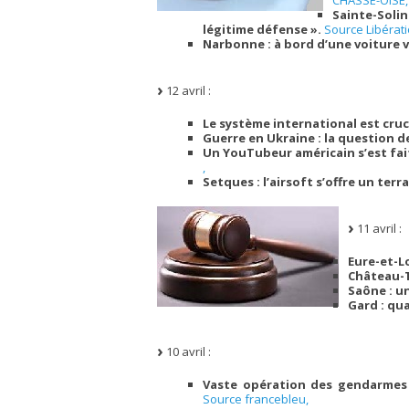
Sainte-Solin
légitime défense ».
Source Libérati
Narbonne : à bord d’une voiture v
12 avril :
Le système international est cru
Guerre en Ukraine : la question d
Un YouTubeur américain s’est fai
,
Setques : l’airsoft s’offre un terr
11 avril :
Eure-et-Lo
Château-T
Saône : u
Gard : qua
10 avril :
Vaste opération des gendarmes 
Source francebleu,