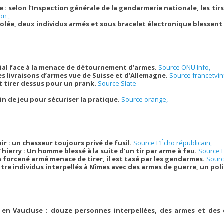
e : selon l’Inspection générale de la gendarmerie nationale, les tir
on ,
olée, deux individus armés et sous bracelet électronique blessent s
cial face à la menace de détournement d’armes.
Source ONU Info,
es livraisons d’armes vue de Suisse et d’Allemagne.
Source francetvin
t tirer dessus pour un prank.
Source Slate
ain de jeu pour sécuriser la pratique.
Source orange,
ir : un chasseur toujours privé de fusil.
Source L’Écho républicain,
hierry : Un homme blessé à la suite d’un tir par arme à feu.
Source L
n forcené armé menace de tirer, il est tasé par les gendarmes.
Sourc
tre individus interpellés à Nîmes avec des armes de guerre, un poli
en Vaucluse : douze personnes interpellées, des armes et des 