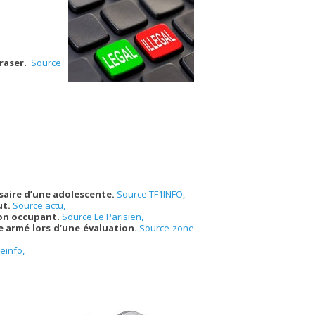
craser.
Source
ersaire d’une adolescente.
Source TF1INFO,
ut.
Source actu,
son occupant.
Source Le Parisien,
re armé lors d’une évaluation.
Source zone
einfo,