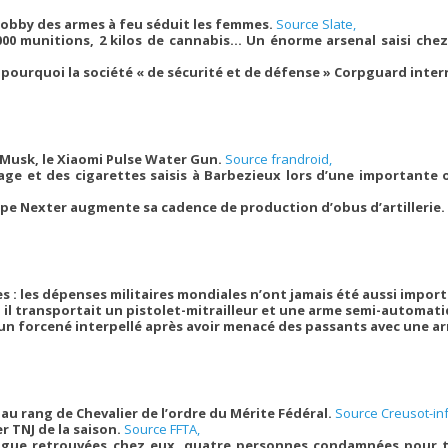
e lobby des armes à feu séduit les femmes.
Source Slate,
000 munitions, 2 kilos de cannabis… Un énorme arsenal saisi che
e, pourquoi la société « de sécurité et de défense » Corpguard inter
 Musk, le Xiaomi Pulse Water Gun.
Source frandroid,
age et des cigarettes saisis à Barbezieux lors d’une importante
oupe Nexter augmente sa cadence de production d’obus d’artillerie.
s : les dépenses militaires mondiales n’ont jamais été aussi impor
: il transportait un pistolet-mitrailleur et une arme semi-automat
un forcené interpellé après avoir menacé des passants avec une a
 au rang de Chevalier de l’ordre du Mérite Fédéral.
Source Creusot-in
r TNJ de la saison.
Source FFTA,
ogue retrouvées chez eux, quatre personnes condamnées pour tr