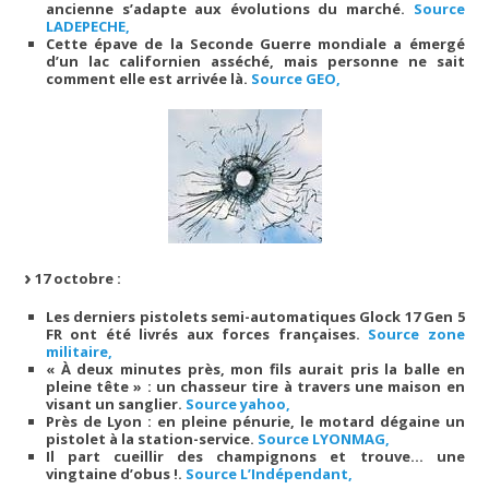
ancienne s’adapte aux évolutions du marché.
Source
LADEPECHE,
Cette épave de la Seconde Guerre mondiale a émergé
d’un lac californien asséché, mais personne ne sait
comment elle est arrivée là.
Source GEO,
17 octobre :
Les derniers pistolets semi-automatiques Glock 17 Gen 5
FR ont été livrés aux forces françaises.
Source zone
militaire,
« À deux minutes près, mon fils aurait pris la balle en
pleine tête » : un chasseur tire à travers une maison en
visant un sanglier.
Source yahoo,
Près de Lyon : en pleine pénurie, le motard dégaine un
pistolet à la station-service.
Source LYONMAG,
Il part cueillir des champignons et trouve… une
vingtaine d’obus !.
Source L’Indépendant,