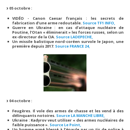
05 octobre :
VIDÉO - Canon Caesar français : les secrets de
fabrication d’une arme redoutable.
Source TF1 INFO,
Guerre en Ukraine : en cas d’attaque nucléaire de
Poutine, l’Otan « éliminerait » les forces russes, selon un
ex-directeur de la CIA.
Source LADEPECHE,
Un missile balistique nord-coréen survole le Japon, une
première depuis 2017.
Source FRANCE 24,
04 octobre :
Feugères. Il vole des armes de chasse et les vend à des
délinquants notoires.
Source LA MANCHE LIBRE,
Ukraine : Kadyrov veut utiliser « des armes nucléaires de
faible puissance ».
Source Le Point,
Un homme armé blessé à l’épaule par un tir de police à