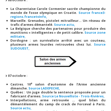
La Charentaise Carole Cormenier sacrée championne du
monde de fosse olympique en Croatie.
Source france3-
regions.francetvinfo,
Marseille. Grenades, pistolet mitrailleur… Un réseau de
trafic d’armes démantelé.
Source actu,
La Belgique cherche des partenaires pour produire des
munitions « intelligentes » de petit calibre.
Source zone
militaire,
Dordogne : un survivaliste arrêté avec un couteau,
plusieurs armes lourdes retrouvées chez lui.
Source
SUDOUEST,
07 octobre :
e
Castres. 10
salon d’automne de l’Arme ancienne
dimanche.
Source LADEPECHE,
Québec : Un juge double la sentence proposée pour un
fabricant d’armes.
Source Le Nouvelliste - Trois-Rivières,
Interpellations, arme retrouvée … quel bilan du
démantèlement du camp de crack de Forceval à Paris.
Source actu,