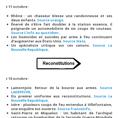
11 octobre :
Rhône : un chasseur blesse une randonneuse et ses
deux enfants.
Source orange,
Énervé de s’être fait doubler à la station essence, il
poignarde un automobiliste de six coups de couteau.
Source L’info au quotidien ,
Les homicides et suicides par arme à feu continuent
d’augmenter aux États-Unis.
Source Slate,
Un spécialiste critique sur ces canons.
Source La
Nouvelle Republique,
10 octobre :
Lamontjoie. Retour de la bourse aux armes.
Source
LADEPECHE,
Du premier uniforme aux reconstitutions.
Source La
Nouvelle Republique,
Isère : plusieurs coups de feu entendus à Villefontaine,
une enquête est ouverte.
Source franceinfo,
Saint-Pierre et Miquelon : Un habitant de l’archipel
retrouve un bombardier de la Seconde Guerre Mondiale