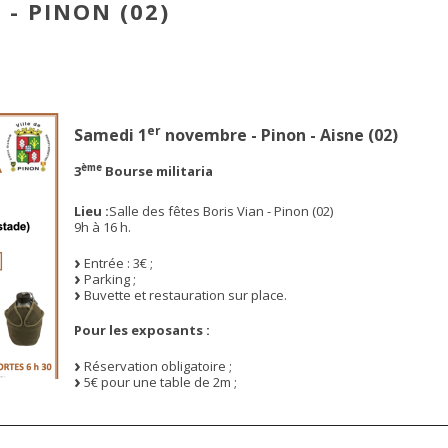
 - PINON (02)
er
Samedi 1
novembre - Pinon - Aisne (02)
ème
3
Bourse militaria
Lieu :
Salle des fêtes Boris Vian - Pinon (02)
9h à 16 h.
Entrée : 3€ ;
Parking ;
Buvette et restauration sur place.
Pour les exposants :
Réservation obligatoire ;
5€ pour une table de 2m ;