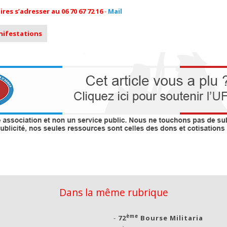
s s’adresser au 06 70 67 72 16
-
Mail
anifestations
Dans la même rubrique
ème
-
72
Bourse Militaria