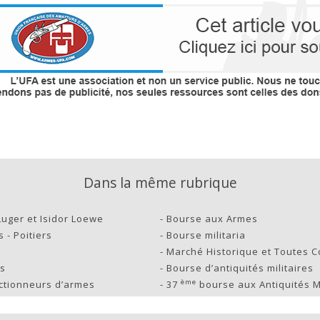
Dans la même rubrique
uger et Isidor Loewe
-
Bourse aux Armes
 - Poitiers
-
Bourse militaria
-
Marché Historique et Toutes C
es
-
Bourse d’antiquités militaires
ème
ectionneurs d’armes
-
37
bourse aux Antiquités Mi