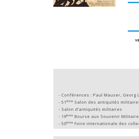
-
Conférences : Paul Mauser, Georg L
ème
-
51
Salon des antiquités militaires
-
Salon d’antiquités militaires
ème
-
19
Bourse aux Souvenir Militair
ème
-
50
Foire internationale des coll