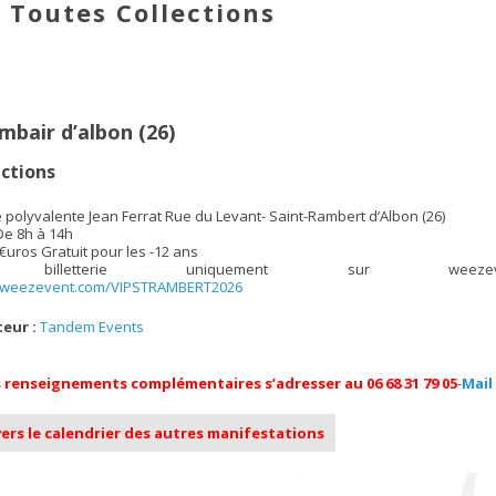
 Toutes Collections
mbair d’albon (26)
ctions
 polyvalente Jean Ferrat Rue du Levant- Saint-Rambert d’Albon (26)
e 8h à 14h
€uros Gratuit pour les -12 ans
 billetterie uniquement sur weezeve
y.weezevent.com/VIPSTRAMBERT2026
eur :
Tandem Events
 renseignements complémentaires s’adresser au 06 68 31 79 05
-
Mail
ers le calendrier des autres manifestations