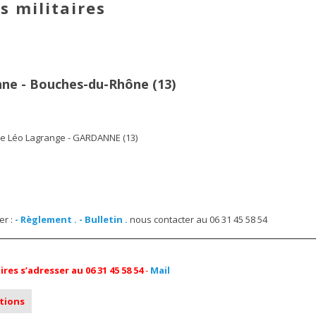
s militaires
nne - Bouches-du-Rhône (13)
ue Léo Lagrange - GARDANNE (13)
er :
- Règlement .
- Bulletin .
nous contacter au 06 31 45 58 54
s s’adresser au 06 31 45 58 54
-
Mail
ations