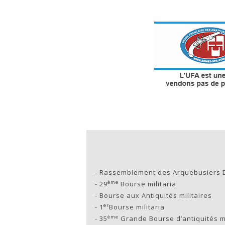
-
Rassemblement des Arquebusiers 
ème
-
29
Bourse militaria
-
Bourse aux Antiquités militaires
er
-
1
Bourse militaria
ème
-
35
Grande Bourse d’antiquités mi