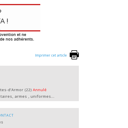
Imprimer cet article
ôtes-d’Armor (22)
Annulé
itaires, armes , uniformes…
ONTACT
es