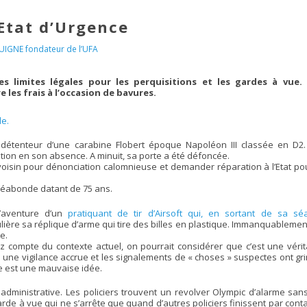
’Etat d’Urgence
UIGNE fondateur de l’UFA
s limites légales pour les perquisitions et les gardes à vue.
les frais à l’occasion de bavures.
le.
u détenteur d’une carabine Flobert époque Napoléon III classée en D2.
ition en son absence. A minuit, sa porte a été défoncée.
n voisin pour dénonciation calomnieuse et demander réparation à l’Etat po
éabonde datant de 75 ans.
l’aventure d’un
pratiquant de tir d’Airsoft qui, en sortant de sa sé
ère sa réplique d’arme qui tire des billes en plastique. Immanquablement
e.
 compte du contexte actuel, on pourrait considérer que c’est une vérit
à une vigilance accrue et les signalements de « choses » suspectes ont g
e est une mauvaise idée.
 administrative. Les policiers trouvent un revolver Olympic d’alarme san
arde à vue qui ne s’arrête que quand d’autres policiers finissent par cont