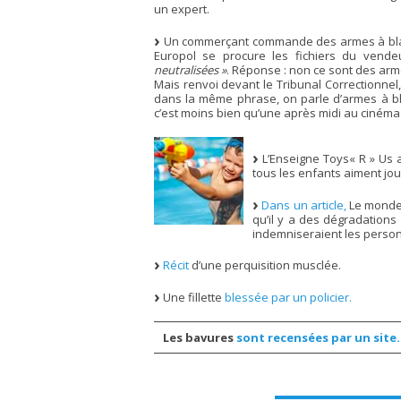
un expert.
Un commerçant commande des armes à blanc 
Europol se procure les fichiers du vende
neutralisées »
. Réponse : non ce sont des arme
Mais renvoi devant le Tribunal Correctionnel
dans la même phrase, on parle d’armes à bla
c’est moins bien qu’une après midi au cinéma 
L’Enseigne Toys« R » Us a
tous les enfants aiment jou
Dans un article,
Le monde.f
qu’il y a des dégradations 
indemniseraient les perso
Récit
d’une perquisition musclée.
Une fillette
blessée par un policier.
Les bavures
sont recensées par un site.