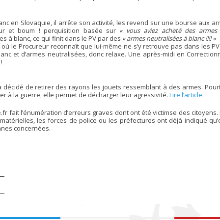
en Slovaquie, il arrête son activité, les revend sur une bourse aux ar
ur et boum ! perquisition basée sur
« vous aviez acheté des armes
s à blanc, ce qui finit dans le PV par des
« armes neutralisées à blanc !!!! »
, où le Procureur reconnaît que lui-même ne s’y retrouve pas dans les PV
nc et d’armes neutralisées, donc relaxe. Une après-midi en Correctionn
!
 décidé de retirer des rayons les jouets ressemblant à des armes. Pourt
er à la guerre, elle permet de décharger leur agressivité.
Lire l’article.
r fait l’énumération d’erreurs graves dont ont été victimse des citoyens.
matérielles, les forces de police ou les préfectures ont déjà indiqué qu’
nnes concernées.