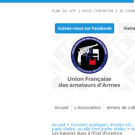
PLAN DU SITE
|
NOUS CONTACTER
|
SE CONN
Suivez-nous sur Facebook
Visit
Accueil
L'Association
Armes de coll
Accueil
>
Dossiers pratiques, études etc…
parle d’elles, ou elle font parler d’elles
>
N
Les bavures dues à l’Etat d’Urgence