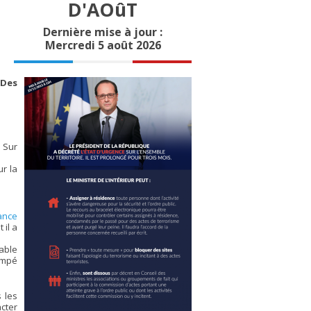
D'AOûT
Dernière mise à jour :
Mercredi 5 août 2026
 Des
 Sur
ur la
ance
 il a
able
rimpé
s les
acter