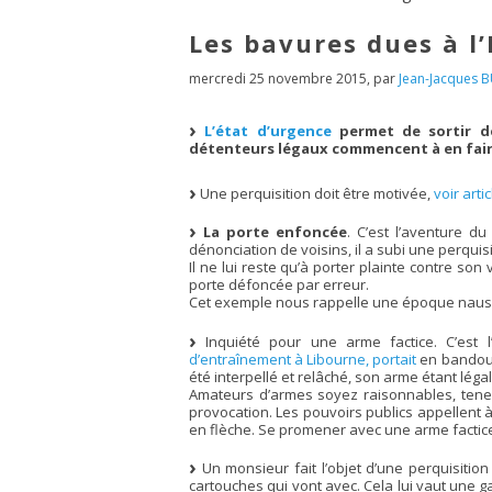
Les bavures dues à l
mercredi 25 novembre 2015
,
par
Jean-Jacques B
L’état d’urgence
permet de sortir de
détenteurs légaux commencent à en faire 
Une perquisition doit être motivée,
voir artic
La porte enfoncée
. C’est l’aventure d
dénonciation de voisins, il a subi une perquis
Il ne lui reste qu’à porter plainte contre so
porte défoncée par erreur.
Cet exemple nous rappelle une époque naus
Inquiété pour une arme factice. C’est 
d’entraînement à Libourne, portait
en bandouli
été interpellé et relâché, son arme étant légal
Amateurs d’armes soyez raisonnables, tenez
provocation. Les pouvoirs publics appellent 
en flèche. Se promener avec une arme factic
Un monsieur fait l’objet d’une perquisition
cartouches qui vont avec. Cela lui vaut une g