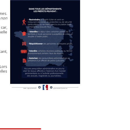
mes.
 non
 car,
elle
ant,
 Lors
elles