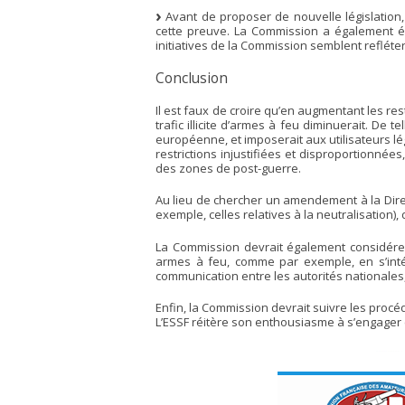
Avant de proposer de nouvelle législation,
cette preuve. La Commission a également échou
initiatives de la Commission semblent refléte
Conclusion
Il est faux de croire qu’en augmentant les res
trafic illicite d’armes à feu diminuerait. De
européenne, et imposerait aux utilisateurs l
restrictions injustifiées et disproportionné
des zones de post-guerre.
Au lieu de chercher un amendement à la Direc
exemple, celles relatives à la neutralisation),
La Commission devrait également considérer d’u
armes à feu, comme par exemple, en s’inté
communication entre les autorités nationales,
Enfin, la Commission devrait suivre les procé
L’ESSF réitère son enthousiasme à s’engager 