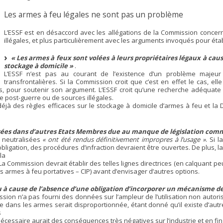
Les armes à feu légales ne sont pas un problème
L’ESSF est en désaccord avec les allégations de la Commission concerna
illégales, et plus particulièrement avec les arguments invoqués pour établi
« Les armes à feux sont volées à leurs propriétaires légaux à c
stockage à domicile »
.
L’ESSF n’est pas au courant de l’existence d’un problème majeu
transfrontalières. Si la Commission croit que c’est en effet le cas, e
, pour soutenir son argument. L’ESSF croit qu’une recherche adéquate 
e post-guerre ou de sources illégales.
jà des règles efficaces sur le stockage à domicile d’armes à feu et l
sées dans d’autres Etats Membres due au manque de législation comm
u neutralisées
« ont été rendus définitivement impropres à l’usage »
. Si 
bligation, des procédures d’infraction devraient être ouvertes. De plus, la
la
. La Commission devrait établir des telles lignes directrices (en calquant p
 armes à feu portatives – CIP) avant d’envisager d’autres options.
u à cause de l’absence d’une obligation d’incorporer un mécanisme de
on n’a pas fourni des données sur l’ampleur de l’utilisation non autoris
ge dans les armes serait disproportionnée, étant donné qu’il existe d’au
s
écessaire aurait des conséquences très négatives sur l’industrie et en fin 