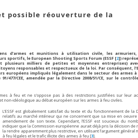
t possible réouverture de la
ns d’armes et munitions à utilisation civile, les armuriers,
reurs sportifs, le European Shooting Sports Forum (ESSF
[
2
]
) représ
t plusieurs milliers de petites et moyennes entreprises) ave
citoyens responsables et respectueux de la loi. Par conséquent, l’
urs européens impliqués légalement dans le secteur des armes à
e 91/477/CEE, amendée par la Directive 2008/51/CE, sur le contrôl
es à feu et ne s’oppose pas à des restrictions justifiées sur leur ac
 et non-idéologique au débat européen sur les armes à feu civiles.
L’ESSF est globalement satisfait du texte et du fonctionnement de la
relatifs au marché intérieur qui ne concernent que sa mise en oeuvre e
amendement de son texte. Cependant, l’ESSF est soucieux du nom
indiquer que la Commission européenne aurait déjà pris la décision de rouv
la rendre apparemment plus restrictive, en utilisant l’argument général n
à feu légales et le trafic illicite des armes à feu
[
3
]
.