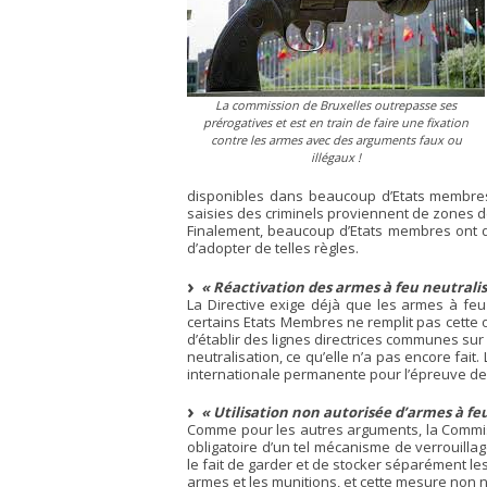
La commission de Bruxelles outrepasse ses
prérogatives et est en train de faire une fixation
contre les armes avec des arguments faux ou
illégaux !
disponibles dans beaucoup d’Etats membres
saisies des criminels proviennent de zones d
Finalement, beaucoup d’Etats membres ont dé
d’adopter de telles règles.
« Réactivation des armes à feu neutrali
La Directive exige déjà que les armes à fe
certains Etats Membres ne remplit pas cette o
d’établir des lignes directrices communes sur 
neutralisation, ce qu’elle n’a pas encore fait
internationale permanente pour l’épreuve des
« Utilisation non autorisée d’armes à fe
Comme pour les autres arguments, la Commissi
obligatoire d’un tel mécanisme de verrouilla
le fait de garder et de stocker séparément le
armes et les munitions, et cette mesure non n