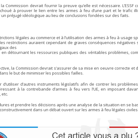
 la Commission devrait fournir la preuve qu’elle est nécessaire. L’ESSF
é à prouver le lien entre les armes à feu d’une part et le trafic illicite
r un préjugé idéologique au lieu de conclusions fondées sur des faits.
trictions légales au commerce et à l’utilisation des armes à feu à usage spor
 telles restrictions auraient cependant de graves conséquences négatives s
égaux des
es, en détournant les ressources publiques des véritables problèmes, co
tive, la Commission devrait s’assurer de sa mise en oeuvre correcte et 
 dans le but de minimiser les possibles failles.
tiliser d’autres instruments législatifs afin de contrer les problèmes de 
ressant à la contrebande d’armes à feu vers l’UE, en imposant davan
 etc.
dures et prendre les décisions après une analyse de la situation en se ba
constructivement dans un débat ouvert sur les armes à feu légales civiles