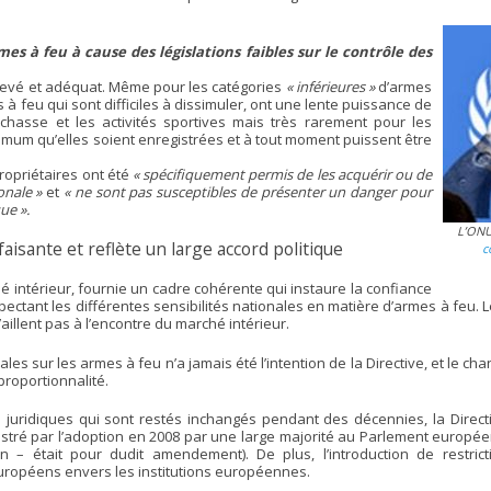
mes à feu à cause des législations faibles sur le contrôle des
 élevé et adéquat. Même pour les catégories
« inférieures »
d’armes
à feu qui sont difficiles à dissimuler, ont une lente puissance de
a chasse et les activités sportives mais très rarement pour les
minimum qu’elles soient enregistrées et à tout moment puissent être
ropriétaires ont été
« spécifiquement permis de les acquérir ou de
onale »
et
« ne sont pas susceptibles de présenter un danger pour
ue ».
L’ONU
faisante et reflète un large accord politique
c
é intérieur, fournie un cadre cohérente qui instaure la confiance
pectant les différentes sensibilités nationales en matière d’armes à feu
’aillent pas à l’encontre du marché intérieur.
ales sur les armes à feu n’a jamais été l’intention de la Directive, et le ch
proportionnalité.
juridiques qui sont restés inchangés pendant des décennies, la Direct
llustré par l’adoption en 2008 par une large majorité au Parlement europée
 – était pour dudit amendement). De plus, l’introduction de restricti
ropéens envers les institutions européennes.