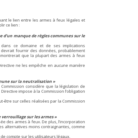
nt le lien entre les armes à feux légales et
r ce lien :
ause d’un manque de règles communes sur le
r dans ce domaine et de ses implications
lle devrait fournir des données, probablement
montrerait que la plupart des armes à feux
a Directive ne les empêche en aucune manière
une sur la neutralisation »
la Commission considère que la législation de
 Directive impose à la Commission l’obligation
eut-être sur celles réalisées par la Commission
 verrouillage sur les armes »
ée des armes à feux. De plus, l’incorporation
tres alternatives moins contraignantes, comme
de compte sur les utilisateurs légaux.