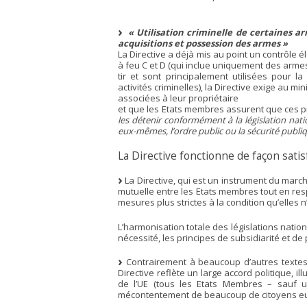
« Utilisation criminelle de certaines ar
acquisitions et possession des armes »
La Directive a déjà mis au point un contrôle
à feu C et D (qui inclue uniquement des armes 
tir et sont principalement utilisées pour l
activités criminelles), la Directive exige au 
associées à leur propriétaire
et que les Etats membres assurent que ces p
les détenir conformément à la législation nati
eux-mêmes, l’ordre public ou la sécurité publiq
La Directive fonctionne de façon satis
La Directive, qui est un instrument du march
mutuelle entre les Etats membres tout en res
mesures plus strictes à la condition qu’elles n
L’harmonisation totale des législations nation
nécessité, les principes de subsidiarité et de 
Contrairement à beaucoup d’autres textes 
Directive reflète un large accord politique, i
de l’UE (tous les Etats Membres – sauf un
mécontentement de beaucoup de citoyens eu