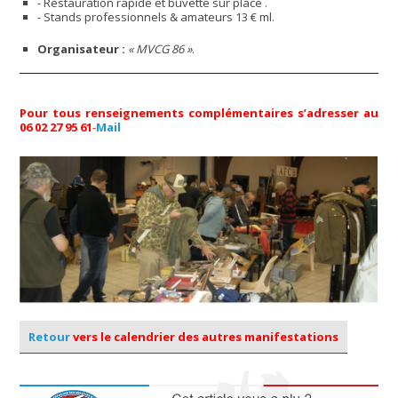
- Restauration rapide et buvette sur place .
- Stands professionnels & amateurs 13 € ml.
Organisateur :
« MVCG 86 »
.
Pour tous renseignements complémentaires s’adresser au
06 02 27 95 61
-
Mail
Retour
vers le calendrier des autres manifestations