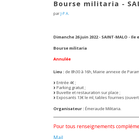
Bourse militaria - S
par
J-P A.
Dimanche 26 juin 2022 - SAINT-MALO - Ile et
Bourse militaria
Annulée
Lieu :
de 8h30 à 16h, Mairie annexe de Parame
Entrée 4€ ;
Parking gratuit ;
Buvette et restauration sur place ;
Exposants 13€ le ml, tables fournies (ouvertu
Organisateur :
Émeraude Militaria.
Pour tous renseignements complément
Mail