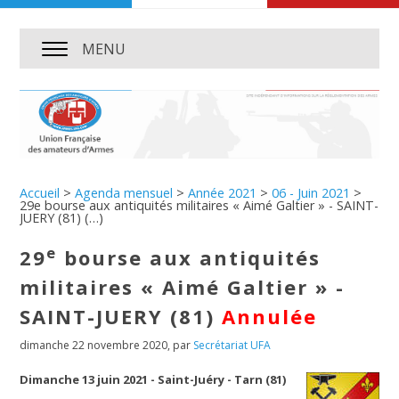
MENU
Accueil
>
Agenda mensuel
>
Année 2021
>
06 - Juin 2021
>
29e bourse aux antiquités militaires « Aimé Galtier » - SAINT-
JUERY (81) (…)
e
29
bourse aux antiquités
militaires « Aimé Galtier » -
SAINT-JUERY (81)
Annulée
dimanche 22 novembre 2020
,
par
Secrétariat UFA
Dimanche 13 juin 2021 - Saint-Juéry - Tarn (81)