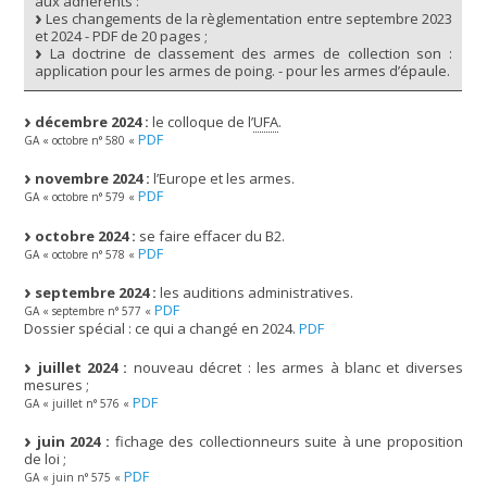
aux adhérents :
Les changements de la règlementation entre septembre 2023
et 2024 - PDF de 20 pages ;
La doctrine de classement des armes de collection son :
application pour les armes de poing. - pour les armes d’épaule.
décembre 2024 :
le colloque de l’
UFA
.
PDF
GA « octobre n° 580 «
novembre 2024 :
l’Europe et les armes.
PDF
GA « octobre n° 579 «
octobre 2024 :
se faire effacer du B2.
PDF
GA « octobre n° 578 «
septembre 2024 :
les auditions administratives.
PDF
GA « septembre n° 577 «
Dossier spécial : ce qui a changé en 2024.
PDF
juillet 2024 :
nouveau décret : les armes à blanc et diverses
mesures ;
PDF
GA « juillet n° 576 «
juin 2024 :
fichage des collectionneurs suite à une proposition
de loi ;
PDF
GA « juin n° 575 «