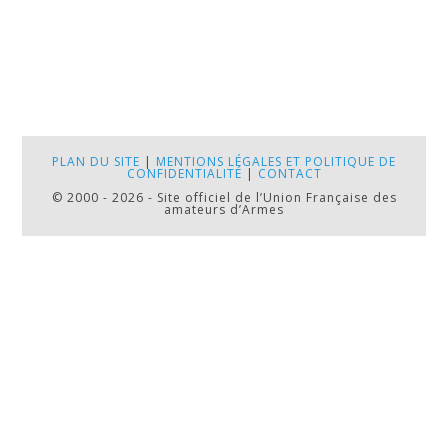
PLAN DU SITE
|
MENTIONS LÉGALES ET POLITIQUE DE
CONFIDENTIALITÉ
|
CONTACT
© 2000 - 2026 - Site officiel de l’Union Française des
amateurs d’Armes