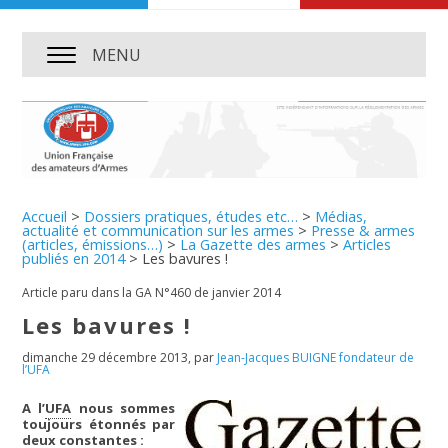
MENU
Accueil
>
Dossiers pratiques, études etc…
>
Médias,
actualité et communication sur les armes
>
Presse & armes
(articles, émissions…)
>
La Gazette des armes
>
Articles
publiés en 2014
>
Les bavures !
Article paru dans la GA N°460 de janvier 2014
Les bavures !
dimanche 29 décembre 2013
,
par
Jean-Jacques BUIGNE fondateur de
l’UFA
A l’
UFA
nous sommes
toujours étonnés par
deux constantes :