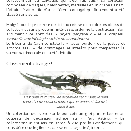
collectionneur du Calvados qui s’est fait saisir sa collection
composée de dagues, baïonnettes, médailles et un drapeau nazi.
L’affaire était partie d’un différent conjugal qui finalement a été
classé sans suite.
Malgré tout, le procureur de Lisieux refuse de rendre les objets de
collection et sans prévenir l’intéressé, ordonne la destruction. Son
argument : ce sont des
« objets dangereux »
et le drapeau
« rappelle une idéologie raciste ou xénophobe »
Le tribunal de Caen constate la « faute lourde » de la justice et
accorde 8000 € de dommages et intérêts pour compenser la
valeur patrimoniale qui a été détruite.
Classement étrange !
C’est pour ce couteau de décoration vendu sous le nom
particulier de
« Dark Demon, »
que le vendeur à fait de la
garde à vue.
Un collectionneur vend sur le bon coin un gilet pare-éclats et un
couteau de décoration acheté au « Parc Astérix. » Le
collectionneur est mis en garde à vue par la Gendarmerie qui
considère que le gilet est classé en catégorie A, interdit.