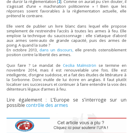
de durcir la règlementation
[
2
]
. Comme on aurait pu s’en douter, il
s’agissait d’une « machination politicienne » ! Bien que les
réponses soient favorables à la règlementation actuelle, elle
prétend le contraire.
Elle vient de publier un livre blanc dans lequel elle propose
simplement de restreindre l’accès à toutes les armes à feu. Elle
emploie la technique du saucissonnage : elle s’attaque d’abord
aux armes semi-auto de grande capacité, puis des armes de
poing. A quand la suite ?
En octobre 2013,
dans un discours,
elle prends ostensiblement
position contre la liberté des armes.
Quoi faire ? Le mandat de
Cecilia Malmströn
se termine en
novembre 2014, mais il est renouvelable une fois. Elle est
intelligente, d’origine suédoise, et a fait des études de littérature à
la Sorbonne. Donc inutile de lui écrire en anglais. Il faut plutôt
localiser ses successeurs et continuer à faire entendre la voix des
détenteurs légaux d’armes à feu.
Lire également : L’Europe se s’interroge sur un
possible
contrôle des armes