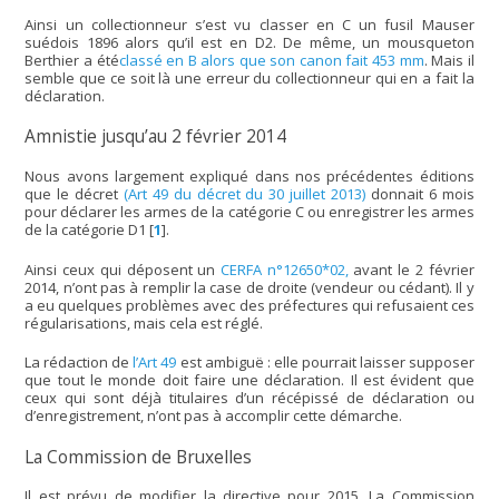
Ainsi un collectionneur s’est vu classer en C un fusil Mauser
suédois 1896 alors qu’il est en D2. De même, un mousqueton
Berthier a été
classé en B alors que son canon fait 453 mm
. Mais il
semble que ce soit là une erreur du collectionneur qui en a fait la
déclaration.
Amnistie jusqu’au 2 février 2014
Nous avons largement expliqué dans nos précédentes éditions
que le décret
(Art 49 du décret du 30 juillet 2013)
donnait 6 mois
pour déclarer les armes de la catégorie C ou enregistrer les armes
de la catégorie D1
[
1
]
.
Ainsi ceux qui déposent un
CERFA n°12650*02,
avant le 2 février
2014, n’ont pas à remplir la case de droite (vendeur ou cédant). Il y
a eu quelques problèmes avec des préfectures qui refusaient ces
régularisations, mais cela est réglé.
La rédaction de
l’Art 49
est ambiguë : elle pourrait laisser supposer
que tout le monde doit faire une déclaration. Il est évident que
ceux qui sont déjà titulaires d’un récépissé de déclaration ou
d’enregistrement, n’ont pas à accomplir cette démarche.
La Commission de Bruxelles
Il est prévu de modifier la directive pour 2015. La Commission