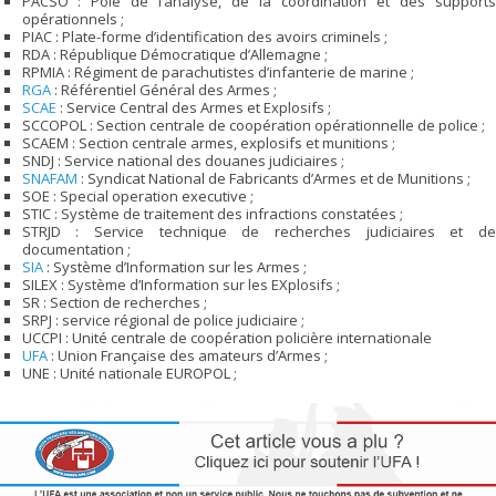
PACSO : Pôle de l’analyse, de la coordination et des supports
opérationnels ;
PIAC : Plate-forme d’identification des avoirs criminels ;
RDA : République Démocratique d’Allemagne ;
RPMIA : Régiment de parachutistes d’infanterie de marine ;
RGA
: Référentiel Général des Armes ;
SCAE
: Service Central des Armes et Explosifs ;
SCCOPOL : Section centrale de coopération opérationnelle de police ;
SCAEM : Section centrale armes, explosifs et munitions ;
SNDJ : Service national des douanes judiciaires ;
SNAFAM
: Syndicat National de Fabricants d’Armes et de Munitions ;
SOE : Special operation executive ;
STIC : Système de traitement des infractions constatées ;
STRJD : Service technique de recherches judiciaires et de
documentation ;
SIA
: Système d’Information sur les Armes ;
SILEX : Système d’Information sur les EXplosifs ;
SR : Section de recherches ;
SRPJ : service régional de police judiciaire ;
UCCPI : Unité centrale de coopération policière internationale
UFA
: Union Française des amateurs d’Armes ;
UNE : Unité nationale EUROPOL ;