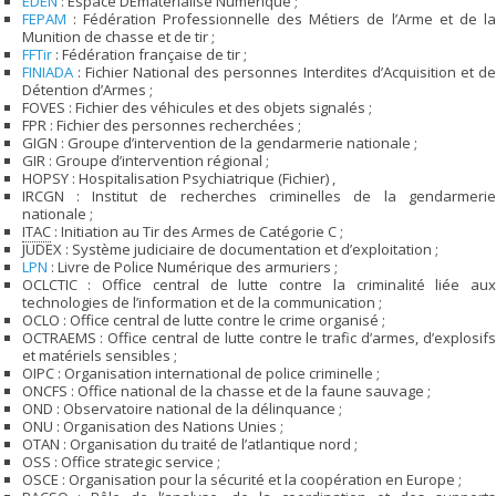
EDEN
: Espace DÉmatérialisé Numérique ;
FEPAM
: Fédération Professionnelle des Métiers de l’Arme et de la
Munition de chasse et de tir ;
FFTir
: Fédération française de tir ;
FINIADA
: Fichier National des personnes Interdites d’Acquisition et de
Détention d’Armes ;
FOVES : Fichier des véhicules et des objets signalés ;
FPR : Fichier des personnes recherchées ;
GIGN : Groupe d’intervention de la gendarmerie nationale ;
GIR : Groupe d’intervention régional ;
HOPSY : Hospitalisation Psychiatrique (Fichier) ,
IRCGN : Institut de recherches criminelles de la gendarmerie
nationale ;
ITAC
: Initiation au Tir des Armes de Catégorie C ;
JUDEX : Système judiciaire de documentation et d’exploitation ;
LPN
: Livre de Police Numérique des armuriers ;
OCLCTIC : Office central de lutte contre la criminalité liée aux
technologies de l’information et de la communication ;
OCLO : Office central de lutte contre le crime organisé ;
OCTRAEMS : Office central de lutte contre le trafic d’armes, d’explosifs
et matériels sensibles ;
OIPC : Organisation international de police criminelle ;
ONCFS : Office national de la chasse et de la faune sauvage ;
OND : Observatoire national de la délinquance ;
ONU : Organisation des Nations Unies ;
OTAN : Organisation du traité de l’atlantique nord ;
OSS : Office strategic service ;
OSCE : Organisation pour la sécurité et la coopération en Europe ;