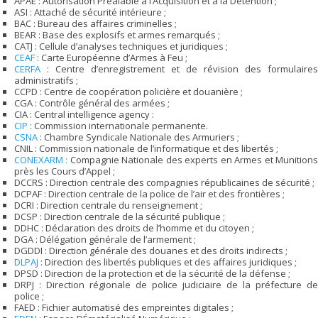
APAE : Autorisation Préalable à l’Acquisition et à la Détention ;
ASI : Attaché de sécurité intérieure ;
BAC : Bureau des affaires criminelles ;
BEAR : Base des explosifs et armes remarqués ;
CATJ : Cellule d’analyses techniques et juridiques ;
CEAF
: Carte Européenne d’Armes à Feu ;
CERFA
: Centre d’enregistrement et de révision des formulaires
administratifs ;
CCPD : Centre de coopération policière et douanière ;
CGA : Contrôle général des armées ;
CIA : Central intelligence agency :
CIP
: Commission internationale permanente.
CSNA
: Chambre Syndicale Nationale des Armuriers ;
CNIL : Commission nationale de l’informatique et des libertés ;
CONEXARM :
Compagnie Nationale des experts en Armes et Munitions
près les Cours d’Appel ;
DCCRS : Direction centrale des compagnies républicaines de sécurité ;
DCPAF : Direction centrale de la police de l’air et des frontières ;
DCRI : Direction centrale du renseignement ;
DCSP : Direction centrale de la sécurité publique ;
DDHC : Déclaration des droits de l’homme et du citoyen ;
DGA : Délégation générale de l’armement ;
DGDDI : Direction générale des douanes et des droits indirects ;
DLPAJ
: Direction des libertés publiques et des affaires juridiques ;
DPSD : Direction de la protection et de la sécurité de la défense ;
DRPJ : Direction régionale de police judiciaire de la préfecture de
police ;
FAED : Fichier automatisé des empreintes digitales ;